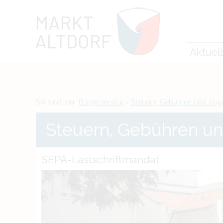
Zum Inhalt
,
zur Navigation
oder
zur Startseite
springen.
chließen
Aktuel
Sie sind hier:
Bürgerservice
>
Steuern, Gebühren und Ab
Steuern, Gebühren u
SEPA-Lastschriftmandat