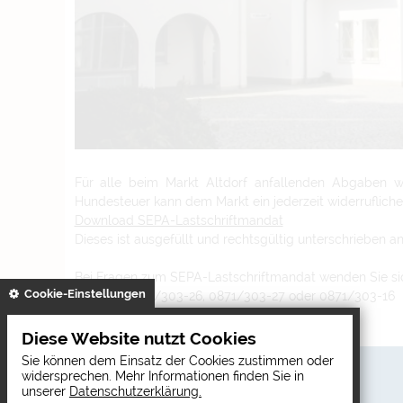
Für alle beim Markt Altdorf anfallenden Abgaben w
Hundesteuer kann dem Markt ein jederzeit widerrufliche
Download SEPA-Lastschriftmandat
Dieses ist ausgefüllt und rechtsgültig unterschrieben a
Bei Fragen zum SEPA-Lastschriftmandat wenden Sie sic
gespeichert
Cookie-Einstellungen
Telefon: 0871/303-26, 0871/303-27 oder 0871/303-16
Diese Website nutzt Cookies
Sie können dem Einsatz der Cookies zustimmen oder
So erreichen Sie uns
widersprechen. Mehr Informationen finden Sie in
Markt Altdorf
unserer
Datenschutzerklärung.