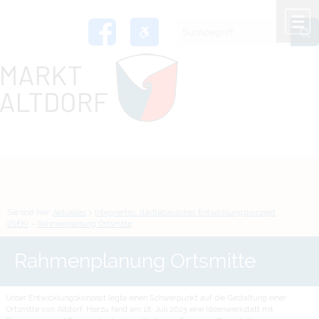
Zum Inhalt
,
zur Navigation
oder
zur Startseite
springen.
chließen
M
Sie sind hier:
Aktuelles
>
Integriertes, städtebauliches Entwicklungskonzept
(ISEK)
>
Rahmenplanung Ortsmitte
Rahmenplanung Ortsmitte
Unser Entwicklungskonzept legte einen Schwerpunkt auf die Gestaltung einer
Ortsmitte von Altdorf. Hierzu fand am 18. Juli 2025 eine Ideenwerkstatt mit