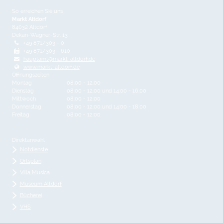
So erreichen Sie uns
Markt Altdorf
84032 Altdorf
Dekan-Wagner-Str. 13
+49 871/303 - 0
+49 871/303 - 610
hauptamt@markt-altdorf.de
www.markt-altdorf.de
Öffnungszeiten
Montag
08:00 - 12:00
Dienstag
08:00 - 12:00 und 14:00 - 16:00
Mittwoch
08:00 - 12:00
Donnerstag
08:00 - 12:00 und 14:00 - 18:00
Freitag
08:00 - 12:00
Direktanwahl
Notdienste
Ortsplan
Villa Musica
Museum Altdorf
Bücherei
VHS