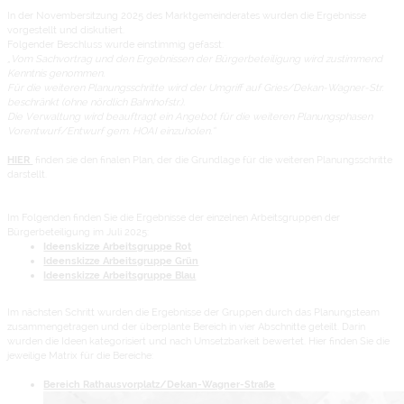
In der Novembersitzung 2025 des Marktgemeinderates wurden die Ergebnisse
vorgestellt und diskutiert.
Folgender Beschluss wurde einstimmig gefasst:
„Vom Sachvortrag und den Ergebnissen der Bürgerbeteiligung wird zustimmend
Kenntnis genommen.
Für die weiteren Planungsschritte wird der Umgriff auf Gries/Dekan-Wagner-Str.
beschränkt (ohne nördlich Bahnhofstr.).
Die Verwaltung wird beauftragt ein Angebot für die weiteren Planungsphasen
Vorentwurf/Entwurf gem. HOAI einzuholen.“
HIER
finden sie den finalen Plan, der die Grundlage für die weiteren Planungsschritte
darstellt.
Im Folgenden finden Sie die Ergebnisse der einzelnen Arbeitsgruppen der
Bürgerbeteiligung im Juli 2025:
Ideenskizze Arbeitsgruppe Rot
Ideenskizze Arbeitsgruppe Grün
Ideenskizze Arbeitsgruppe Blau
Im nächsten Schritt wurden die Ergebnisse der Gruppen durch das Planungsteam
zusammengetragen und der überplante Bereich in vier Abschnitte geteilt. Darin
wurden die Ideen kategorisiert und nach Umsetzbarkeit bewertet. Hier finden Sie die
jeweilige Matrix für die Bereiche:
Bereich Rathausvorplatz/Dekan-Wagner-Straße