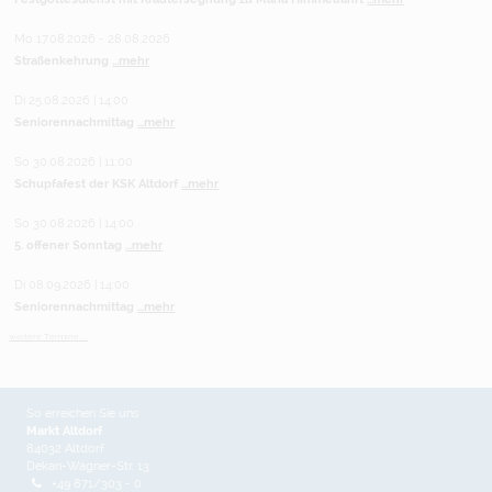
Mo 17.08.2026 - 28.08.2026
Straßenkehrung
...mehr
Di 25.08.2026 | 14:00
Seniorennachmittag
...mehr
So 30.08.2026 | 11:00
Schupfafest der KSK Altdorf
...mehr
So 30.08.2026 | 14:00
5. offener Sonntag
...mehr
Di 08.09.2026 | 14:00
Seniorennachmittag
...mehr
weitere Termine ...
So erreichen Sie uns
Markt Altdorf
84032 Altdorf
Dekan-Wagner-Str. 13
+49 871/303 - 0