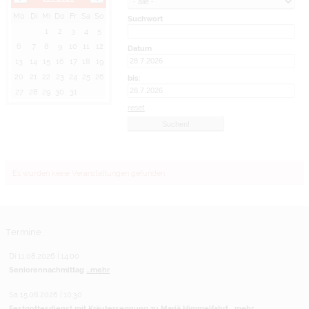
Mo
Di
Mi
Do
Fr
Sa
So
Suchwort
1
2
3
4
5
6
7
8
9
10
11
12
Datum
13
14
15
16
17
18
19
20
21
22
23
24
25
26
bis:
27
28
29
30
31
reset
Es wurden keine Veranstaltungen gefunden.
Termine
Di 11.08.2026 | 14:00
Seniorennachmittag
...mehr
Sa 15.08.2026 | 10:30
Festgottesdienst mit Kräutersegnung zu Mariä Himmelfahrt
...mehr