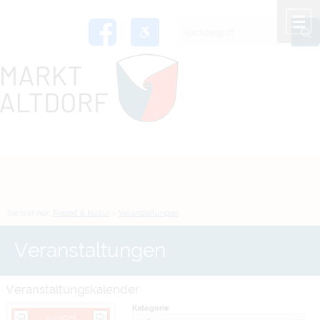
Zum Inhalt
,
zur Navigation
oder
zur Startseite
springen.
chließen
M
Sie sind hier:
Freizeit & Kultur
>
Veranstaltungen
Veranstaltungen
Veranstaltungskalender
Kategorie
Juli 2026