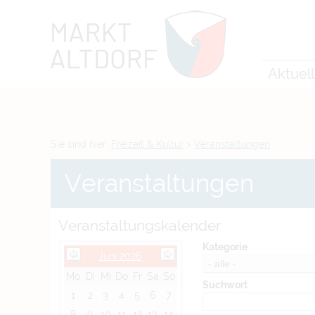
Zum Inhalt
,
zur Navigation
oder
zur Startseite
springen.
chließen
Aktuel
Sie sind hier:
Freizeit & Kultur
>
Veranstaltungen
Veranstaltungen
Veranstaltungskalender
Kategorie
Juni 2026
Mo
Di
Mi
Do
Fr
Sa
So
Suchwort
1
2
3
4
5
6
7
8
9
10
11
12
13
14