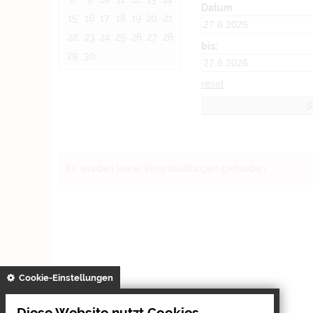
Datum
15
16
17
18
19
20
21
22
23
24
25
26
27
28
bis:
29
30
reset
Es wurden keine Veranstaltungen gefunden.
gespeichert
Cookie-Einstellungen
Diese Website nutzt Cookies