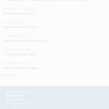
Mo 17.08.2026 - 28.08.2026
Straßenkehrung
...mehr
Di 25.08.2026 | 14:00
Seniorennachmittag
...mehr
So 30.08.2026 | 11:00
Schupfafest der KSK Altdorf
...mehr
So 30.08.2026 | 14:00
5. offener Sonntag
...mehr
Di 08.09.2026 | 14:00
Seniorennachmittag
...mehr
weitere Termine ...
So erreichen Sie uns
Markt Altdorf
84032 Altdorf
Dekan-Wagner-Str. 13
+49 871/303 - 0