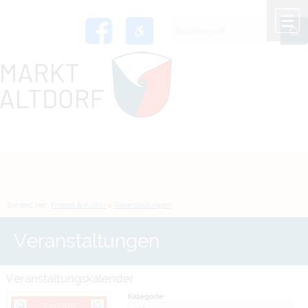
Zum Inhalt
,
zur Navigation
oder
zur Startseite
springen.
chließen
M
Sie sind hier:
Freizeit & Kultur
>
Veranstaltungen
Veranstaltungen
Veranstaltungskalender
Kategorie
Juni 2026