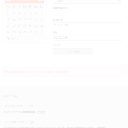
Mo
Di
Mi
Do
Fr
Sa
So
Suchwort
1
2
3
4
5
6
7
8
9
10
11
12
13
14
Datum
15
16
17
18
19
20
21
22
23
24
25
26
27
28
bis:
29
30
reset
Es wurden keine Veranstaltungen gefunden.
Termine
Di 11.08.2026 | 14:00
Seniorennachmittag
...mehr
Sa 15.08.2026 | 10:30
Festgottesdienst mit Kräutersegnung zu Mariä Himmelfahrt
...mehr