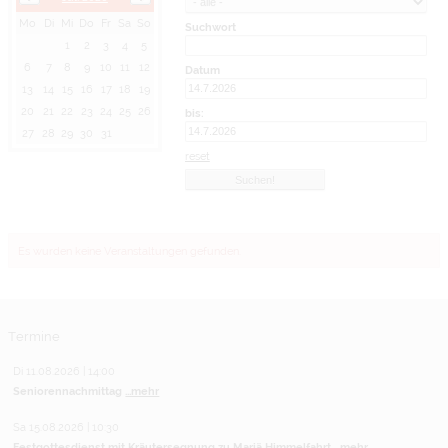
Mo
Di
Mi
Do
Fr
Sa
So
Suchwort
1
2
3
4
5
6
7
8
9
10
11
12
Datum
13
14
15
16
17
18
19
20
21
22
23
24
25
26
bis:
27
28
29
30
31
reset
Es wurden keine Veranstaltungen gefunden.
Termine
Di 11.08.2026 | 14:00
Seniorennachmittag
...mehr
Sa 15.08.2026 | 10:30
Festgottesdienst mit Kräutersegnung zu Mariä Himmelfahrt
...mehr