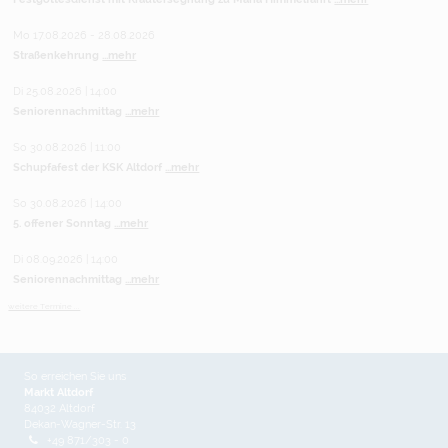
Mo 17.08.2026 - 28.08.2026
Straßenkehrung
...mehr
Di 25.08.2026 | 14:00
Seniorennachmittag
...mehr
So 30.08.2026 | 11:00
Schupfafest der KSK Altdorf
...mehr
So 30.08.2026 | 14:00
5. offener Sonntag
...mehr
Di 08.09.2026 | 14:00
Seniorennachmittag
...mehr
weitere Termine ...
So erreichen Sie uns
Markt Altdorf
84032 Altdorf
Dekan-Wagner-Str. 13
+49 871/303 - 0