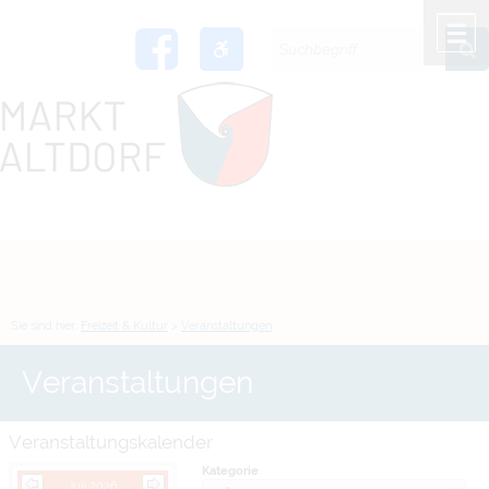
Zum Inhalt
,
zur Navigation
oder
zur Startseite
springen.
chließen
M
Sie sind hier:
Freizeit & Kultur
>
Veranstaltungen
Veranstaltungen
Veranstaltungskalender
Kategorie
Juli 2026