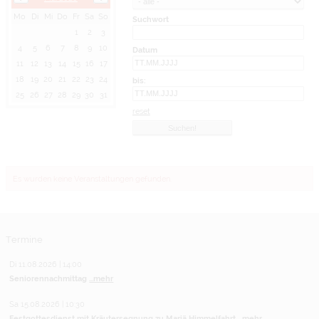
Mo
Di
Mi
Do
Fr
Sa
So
Suchwort
1
2
3
4
5
6
7
8
9
10
Datum
11
12
13
14
15
16
17
18
19
20
21
22
23
24
bis:
25
26
27
28
29
30
31
reset
Es wurden keine Veranstaltungen gefunden.
Termine
Di 11.08.2026 | 14:00
Seniorennachmittag
...mehr
Sa 15.08.2026 | 10:30
Festgottesdienst mit Kräutersegnung zu Mariä Himmelfahrt
...mehr