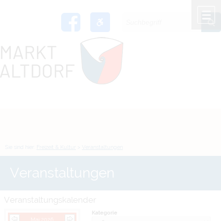
Zum Inhalt
,
zur Navigation
oder
zur Startseite
springen.
chließen
M
Sie sind hier:
Freizeit & Kultur
>
Veranstaltungen
Veranstaltungen
Veranstaltungskalender
Kategorie
Mai 2026