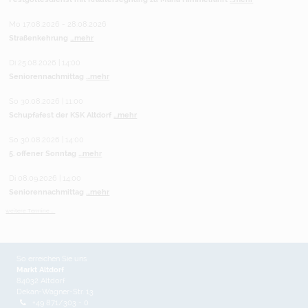
Mo 17.08.2026 - 28.08.2026
Straßenkehrung
...mehr
Di 25.08.2026 | 14:00
Seniorennachmittag
...mehr
So 30.08.2026 | 11:00
Schupfafest der KSK Altdorf
...mehr
So 30.08.2026 | 14:00
5. offener Sonntag
...mehr
Di 08.09.2026 | 14:00
Seniorennachmittag
...mehr
weitere Termine ...
So erreichen Sie uns
Markt Altdorf
84032 Altdorf
Dekan-Wagner-Str. 13
+49 871/303 - 0