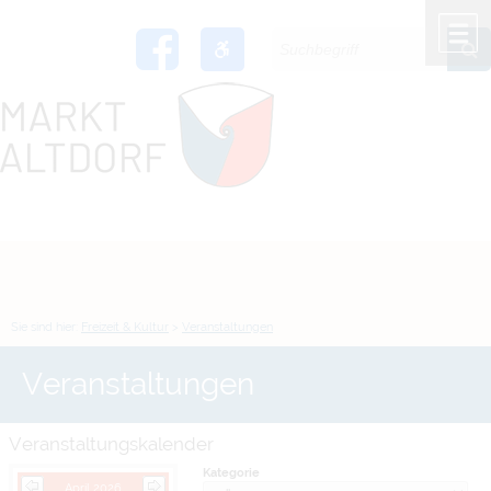
Zum Inhalt
,
zur Navigation
oder
zur Startseite
springen.
chließen
M
Sie sind hier:
Freizeit & Kultur
>
Veranstaltungen
Veranstaltungen
Veranstaltungskalender
Kategorie
April 2026