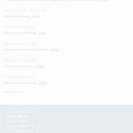
Mo 17.08.2026 - 28.08.2026
Straßenkehrung
...mehr
Di 25.08.2026 | 14:00
Seniorennachmittag
...mehr
So 30.08.2026 | 11:00
Schupfafest der KSK Altdorf
...mehr
So 30.08.2026 | 14:00
5. offener Sonntag
...mehr
Di 08.09.2026 | 14:00
Seniorennachmittag
...mehr
weitere Termine ...
So erreichen Sie uns
Markt Altdorf
84032 Altdorf
Dekan-Wagner-Str. 13
+49 871/303 - 0