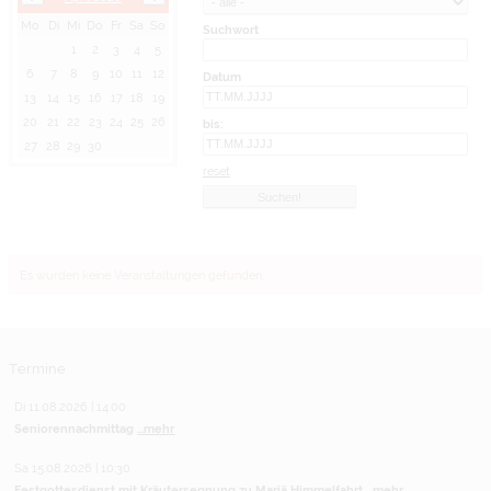
Mo
Di
Mi
Do
Fr
Sa
So
Suchwort
1
2
3
4
5
6
7
8
9
10
11
12
Datum
13
14
15
16
17
18
19
20
21
22
23
24
25
26
bis:
27
28
29
30
reset
Es wurden keine Veranstaltungen gefunden.
Termine
Di 11.08.2026 | 14:00
Seniorennachmittag
...mehr
Sa 15.08.2026 | 10:30
Festgottesdienst mit Kräutersegnung zu Mariä Himmelfahrt
...mehr