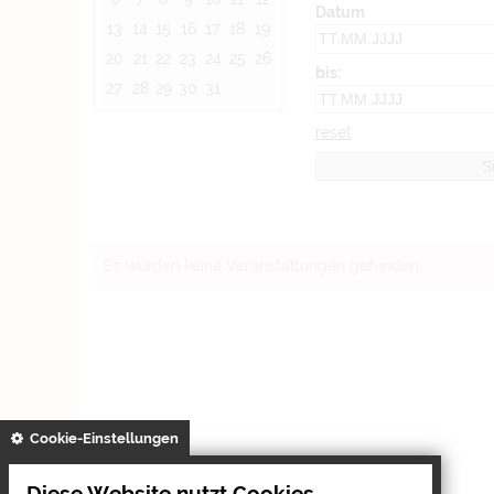
Datum
13
14
15
16
17
18
19
20
21
22
23
24
25
26
bis:
27
28
29
30
31
reset
Es wurden keine Veranstaltungen gefunden.
gespeichert
Cookie-Einstellungen
Diese Website nutzt Cookies