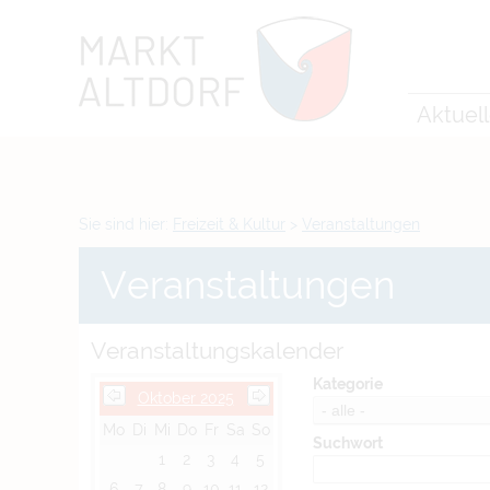
Zum Inhalt
,
zur Navigation
oder
zur Startseite
springen.
chließen
Aktuel
Sie sind hier:
Freizeit & Kultur
>
Veranstaltungen
Veranstaltungen
Veranstaltungskalender
Kategorie
Oktober 2025
Mo
Di
Mi
Do
Fr
Sa
So
Suchwort
1
2
3
4
5
6
7
8
9
10
11
12