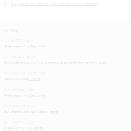
Den gewählten Termin als iCal-Kalenderdatei downloaden
Termine
Di 11.08.2026 | 14:00
Seniorennachmittag
...mehr
Sa 15.08.2026 | 10:30
Festgottesdienst mit Kräutersegnung zu Mariä Himmelfahrt
...mehr
Mo 17.08.2026 - 28.08.2026
Straßenkehrung
...mehr
Di 25.08.2026 | 14:00
Seniorennachmittag
...mehr
So 30.08.2026 | 11:00
Schupfafest der KSK Altdorf
...mehr
So 30.08.2026 | 14:00
5. offener Sonntag
...mehr