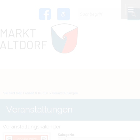
Zum Inhalt
,
zur Navigation
oder
zur Startseite
springen.
chließen
M
Sie sind hier:
Freizeit & Kultur
>
Veranstaltungen
Veranstaltungen
Veranstaltungskalender
Kategorie
Februar 2026