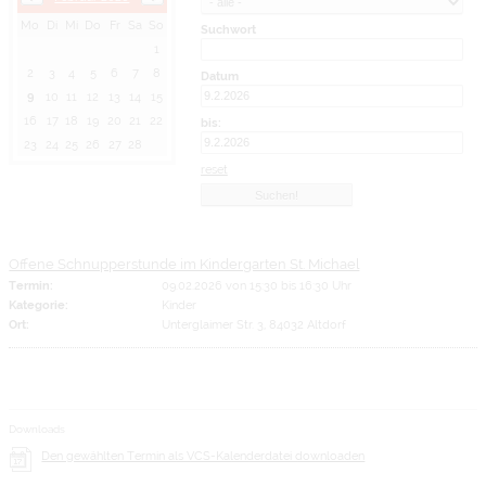
Mo
Di
Mi
Do
Fr
Sa
So
Suchwort
1
2
3
4
5
6
7
8
Datum
9
10
11
12
13
14
15
16
17
18
19
20
21
22
bis:
23
24
25
26
27
28
reset
Offene Schnupperstunde im Kindergarten St. Michael
Termin:
09.02.2026 von 15:30
bis 16:30 Uhr
Kategorie:
Kinder
Ort:
Unterglaimer Str. 3, 84032 Altdorf
Downloads
Den gewählten Termin als VCS-Kalenderdatei downloaden