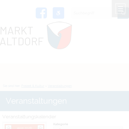
Zum Inhalt
,
zur Navigation
oder
zur Startseite
springen.
chließen
M
Sie sind hier:
Freizeit & Kultur
>
Veranstaltungen
Veranstaltungen
Veranstaltungskalender
Kategorie
April 2026