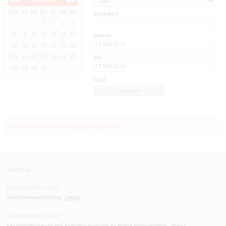
Mo
Di
Mi
Do
Fr
Sa
So
Suchwort
1
2
3
4
5
6
7
8
9
10
11
12
Datum
13
14
15
16
17
18
19
20
21
22
23
24
25
26
bis:
27
28
29
30
reset
Es wurden keine Veranstaltungen gefunden.
Termine
Di 11.08.2026 | 14:00
Seniorennachmittag
...mehr
Sa 15.08.2026 | 10:30
Festgottesdienst mit Kräutersegnung zu Mariä Himmelfahrt
...mehr