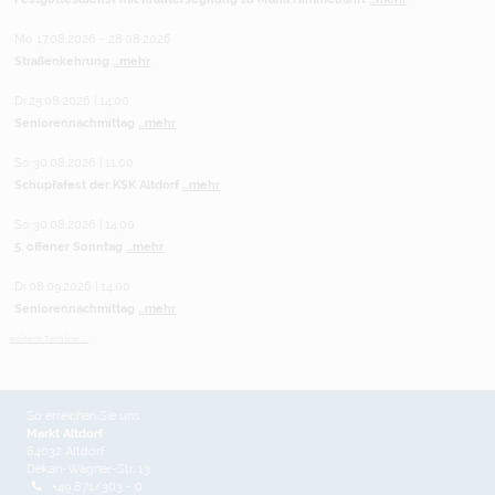
Mo 17.08.2026 - 28.08.2026
Straßenkehrung
...mehr
Di 25.08.2026 | 14:00
Seniorennachmittag
...mehr
So 30.08.2026 | 11:00
Schupfafest der KSK Altdorf
...mehr
So 30.08.2026 | 14:00
5. offener Sonntag
...mehr
Di 08.09.2026 | 14:00
Seniorennachmittag
...mehr
weitere Termine ...
So erreichen Sie uns
Markt Altdorf
84032 Altdorf
Dekan-Wagner-Str. 13
+49 871/303 - 0