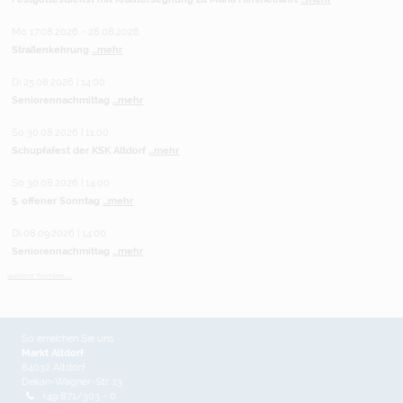
Mo 17.08.2026 - 28.08.2026
Straßenkehrung
...mehr
Di 25.08.2026 | 14:00
Seniorennachmittag
...mehr
So 30.08.2026 | 11:00
Schupfafest der KSK Altdorf
...mehr
So 30.08.2026 | 14:00
5. offener Sonntag
...mehr
Di 08.09.2026 | 14:00
Seniorennachmittag
...mehr
weitere Termine ...
So erreichen Sie uns
Markt Altdorf
84032 Altdorf
Dekan-Wagner-Str. 13
+49 871/303 - 0