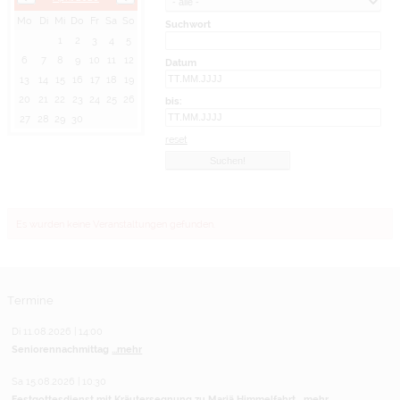
Mo
Di
Mi
Do
Fr
Sa
So
Suchwort
1
2
3
4
5
6
7
8
9
10
11
12
Datum
13
14
15
16
17
18
19
20
21
22
23
24
25
26
bis:
27
28
29
30
reset
Es wurden keine Veranstaltungen gefunden.
Termine
Di 11.08.2026 | 14:00
Seniorennachmittag
...mehr
Sa 15.08.2026 | 10:30
Festgottesdienst mit Kräutersegnung zu Mariä Himmelfahrt
...mehr