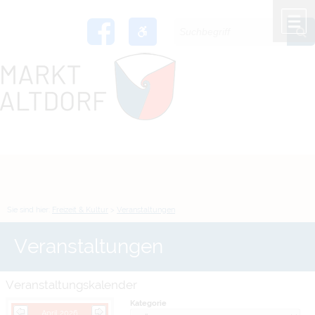
Zum Inhalt
,
zur Navigation
oder
zur Startseite
springen.
chließen
M
Sie sind hier:
Freizeit & Kultur
>
Veranstaltungen
Veranstaltungen
Veranstaltungskalender
Kategorie
April 2026