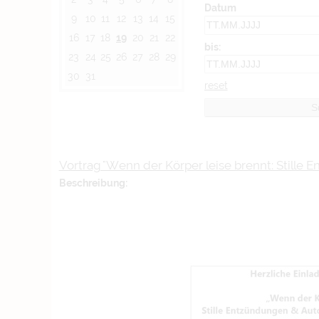
Datum
9
10
11
12
13
14
15
16
17
18
19
20
21
22
bis:
23
24
25
26
27
28
29
30
31
reset
Vortrag "Wenn der Körper leise brennt: Stille
Beschreibung: