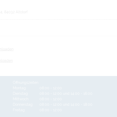
, 84032 Altdorf
wnloaden
nloaden
Öffnungszeiten
Montag
08:00 - 12:00
Dienstag
08:00 - 12:00 und 14:00 - 16:00
Mittwoch
08:00 - 12:00
Donnerstag
08:00 - 12:00 und 14:00 - 18:00
Freitag
08:00 - 12:00