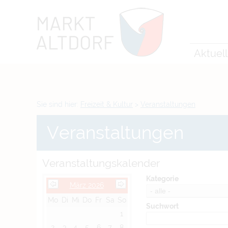
Zum Inhalt
,
zur Navigation
oder
zur Startseite
springen.
chließen
Aktuel
Sie sind hier:
Freizeit & Kultur
>
Veranstaltungen
Veranstaltungen
Veranstaltungskalender
Kategorie
März 2026
Mo
Di
Mi
Do
Fr
Sa
So
Suchwort
1
2
3
4
5
6
7
8