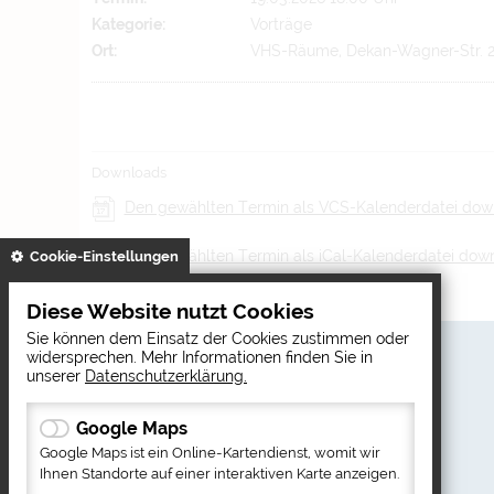
Kategorie:
Vorträge
Ort:
VHS-Räume, Dekan-Wagner-Str. 24
Downloads
Den gewählten Termin als VCS-Kalenderdatei do
Den gewählten Termin als iCal-Kalenderdatei dow
gespeichert
Cookie-Einstellungen
Diese Website nutzt Cookies
Sie können dem Einsatz der Cookies zustimmen oder
So erreichen Sie uns
widersprechen. Mehr Informationen finden Sie in
Markt Altdorf
unserer
Datenschutzerklärung.
84032 Altdorf
Dekan-Wagner-Str. 13
Google Maps
+49 871/303 - 0
Google Maps ist ein Online-Kartendienst, womit wir
+49 871/303 - 610
Ihnen Standorte auf einer interaktiven Karte anzeigen.
hauptamt@markt-altdorf.de