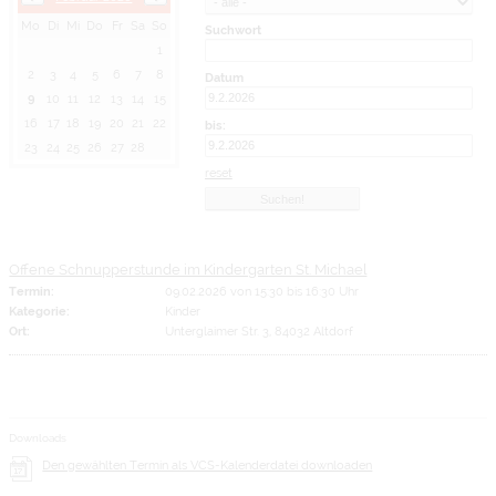
Mo
Di
Mi
Do
Fr
Sa
So
Suchwort
1
2
3
4
5
6
7
8
Datum
9
10
11
12
13
14
15
16
17
18
19
20
21
22
bis:
23
24
25
26
27
28
reset
Offene Schnupperstunde im Kindergarten St. Michael
Termin:
09.02.2026 von 15:30
bis 16:30 Uhr
Kategorie:
Kinder
Ort:
Unterglaimer Str. 3, 84032 Altdorf
Downloads
Den gewählten Termin als VCS-Kalenderdatei downloaden