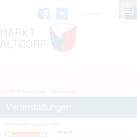
Zum Inhalt
,
zur Navigation
oder
zur Startseite
springen.
chließen
M
Sie sind hier:
Freizeit & Kultur
>
Veranstaltungen
Veranstaltungen
Veranstaltungskalender
Kategorie
Februar 2026