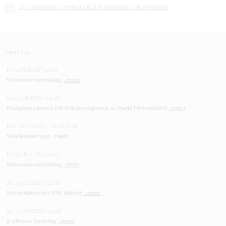
Den gewählten Termin als iCal-Kalenderdatei downloaden
Termine
Di 11.08.2026 | 14:00
Seniorennachmittag
...mehr
Sa 15.08.2026 | 10:30
Festgottesdienst mit Kräutersegnung zu Mariä Himmelfahrt
...mehr
Mo 17.08.2026 - 28.08.2026
Straßenkehrung
...mehr
Di 25.08.2026 | 14:00
Seniorennachmittag
...mehr
So 30.08.2026 | 11:00
Schupfafest der KSK Altdorf
...mehr
So 30.08.2026 | 14:00
5. offener Sonntag
...mehr