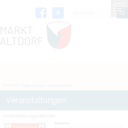
Zum Inhalt
,
zur Navigation
oder
zur Startseite
springen.
chließen
M
Sie sind hier:
Freizeit & Kultur
>
Veranstaltungen
Veranstaltungen
Veranstaltungskalender
Kategorie
November 2025