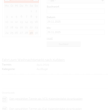
Mo
Di
Mi
Do
Fr
Sa
So
Suchwort
1
2
3
4
5
6
7
8
9
Datum
10
11
12
13
14
15
16
17
18
19
20
21
22
23
bis:
24
25
26
27
28
29
30
reset
Fahrt zum Weihnachtsmarkt nach Kufstein
Termin:
29.11.2025
Kategorie:
Ausflüge
Downloads
Den gewählten Termin als VCS-Kalenderdatei downloaden
Den gewählten Termin als iCal-Kalenderdatei downloaden