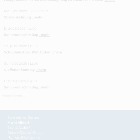
Mo 17.08.2026 - 28.08.2026
Straßenkehrung
...mehr
Di 25.08.2026 | 14:00
Seniorennachmittag
...mehr
So 30.08.2026 | 11:00
Schupfafest der KSK Altdorf
...mehr
So 30.08.2026 | 14:00
5. offener Sonntag
...mehr
Di 08.09.2026 | 14:00
Seniorennachmittag
...mehr
weitere Termine ...
So erreichen Sie uns
Markt Altdorf
84032 Altdorf
Dekan-Wagner-Str. 13
+49 871/303 - 0