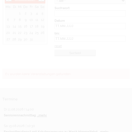
Mo
Di
Mi
Do
Fr
Sa
So
Suchwort
1
2
3
4
5
6
7
8
9
10
11
12
Datum
13
14
15
16
17
18
19
20
21
22
23
24
25
26
bis:
27
28
29
30
31
reset
Es wurden keine Veranstaltungen gefunden.
Termine
Di 11.08.2026 | 14:00
Seniorennachmittag
...mehr
Sa 15.08.2026 | 10:30
Festgottesdienst mit Kräutersegnung zu Mariä Himmelfahrt
...mehr