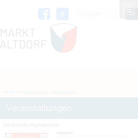
Zum Inhalt
,
zur Navigation
oder
zur Startseite
springen.
chließen
M
Sie sind hier:
Freizeit & Kultur
>
Veranstaltungen
Veranstaltungen
Veranstaltungskalender
Kategorie
Oktober 2025