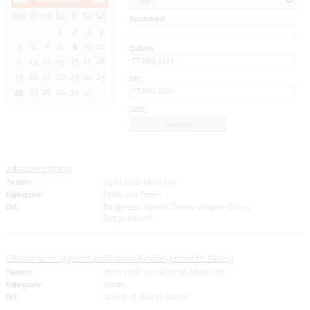
Mo
Di
Mi
Do
Fr
Sa
So
Suchwort
1
2
3
4
5
6
7
8
9
10
11
Datum
12
13
14
15
16
17
18
19
20
21
22
23
24
25
bis:
26
27
28
29
30
31
reset
Jahresempfang
Termin:
09.01.2026 18:00 Uhr
Kategorie:
Feste und Feiern
Ort:
Bürgersaal Altdorf, Dekan-Wagner-Str. 15,
84032 Altdorf
Offene Schnupperstunde beim Kindergarten St. Georg
Termin:
26.01.2026 von 15:30
bis 16:30 Uhr
Kategorie:
Kinder
Ort:
Querstr. 6, 84032 Altdorf