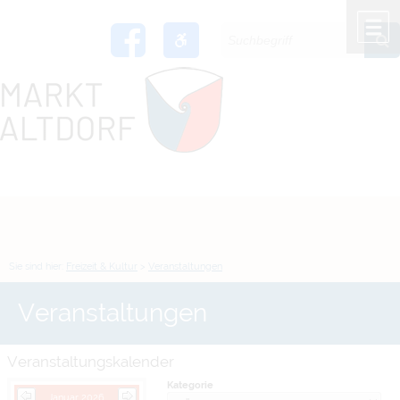
Zum Inhalt
,
zur Navigation
oder
zur Startseite
springen.
chließen
M
Sie sind hier:
Freizeit & Kultur
>
Veranstaltungen
Veranstaltungen
Veranstaltungskalender
Kategorie
Januar 2026