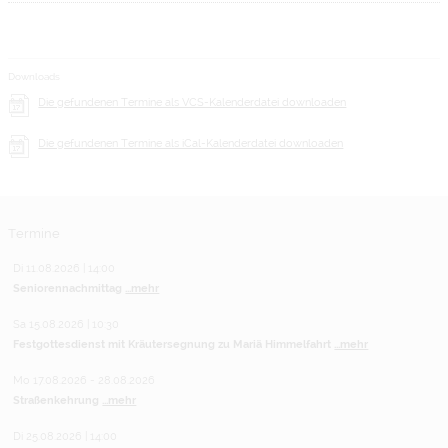
Downloads
Die gefundenen Termine als VCS-Kalenderdatei downloaden
Die gefundenen Termine als iCal-Kalenderdatei downloaden
Termine
Di 11.08.2026 | 14:00
Seniorennachmittag
...mehr
Sa 15.08.2026 | 10:30
Festgottesdienst mit Kräutersegnung zu Mariä Himmelfahrt
...mehr
Mo 17.08.2026 - 28.08.2026
Straßenkehrung
...mehr
Di 25.08.2026 | 14:00