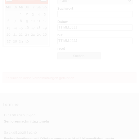
Mo
Di
Mi
Do
Fr
Sa
So
Suchwort
1
2
3
4
5
6
7
8
9
10
11
12
Datum
13
14
15
16
17
18
19
20
21
22
23
24
25
26
bis:
27
28
29
30
reset
Es wurden keine Veranstaltungen gefunden.
Termine
Di 11.08.2026 | 14:00
Seniorennachmittag
...mehr
Sa 15.08.2026 | 10:30
Festgottesdienst mit Kräutersegnung zu Mariä Himmelfahrt
...mehr