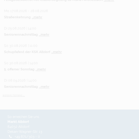
Mo 17.08.2026 - 28.08.2026
Straßenkehrung
...mehr
Di 25.08.2026 | 14:00
Seniorennachmittag
...mehr
So 30.08.2026 | 11:00
Schupfafest der KSK Altdorf
...mehr
So 30.08.2026 | 14:00
5. offener Sonntag
...mehr
Di 08.09.2026 | 14:00
Seniorennachmittag
...mehr
weitere Termine ...
So erreichen Sie uns
Markt Altdorf
84032 Altdorf
Dekan-Wagner-Str. 13
+49 871/303 - 0