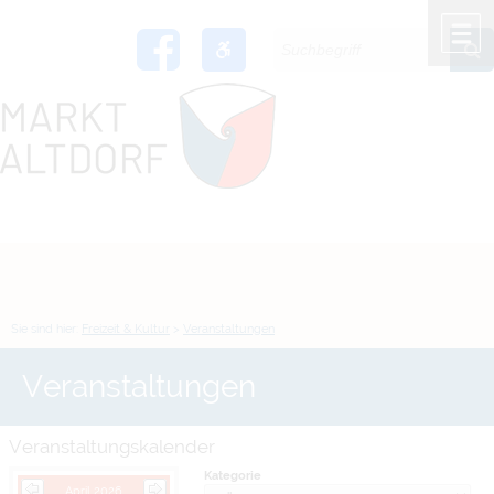
Zum Inhalt
,
zur Navigation
oder
zur Startseite
springen.
chließen
M
Sie sind hier:
Freizeit & Kultur
>
Veranstaltungen
Veranstaltungen
Veranstaltungskalender
Kategorie
April 2026