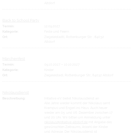
Altdorf
Back to School Party
Termin:
12.09.2027
Kategorie:
Feste und Feiern
Ort:
Ziegeleistadtl, Rottenburger Str. , 84032
Altdorf
Märchenfest
Termin:
09.10.2027
–
10.10.2027
Kategorie:
Kinder
Ort:
Ziegeleistadl, Rottenburger Str., 84032 Altdorf
Nikolausdienst
Beschreibung:
Initiative e.V. bietet Nikolausdienst an
Alle Jahre wieder kommt der Nikolaus samt
Krampus und Engerl ins Haus. Auch heuer
wieder am 05. und 06. Dezember zwischen 17
und 20 Uhr. Wir bitten um Anmeldung unter
nikolaus@initiative-altdorf.de
mit Angabe des
gewünschten Zeitraums, Anzahl der Kinder
und Adresse. Der Nikolausdienst ist