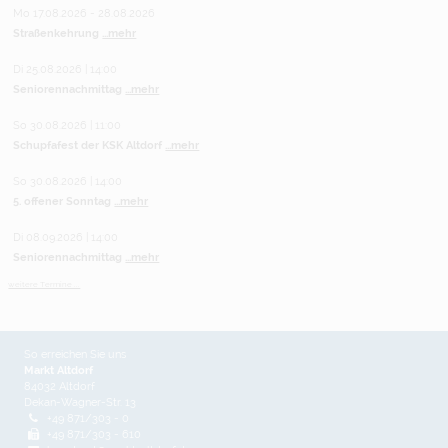
Mo 17.08.2026 - 28.08.2026
Straßenkehrung
...mehr
Di 25.08.2026 | 14:00
Seniorennachmittag
...mehr
So 30.08.2026 | 11:00
Schupfafest der KSK Altdorf
...mehr
So 30.08.2026 | 14:00
5. offener Sonntag
...mehr
Di 08.09.2026 | 14:00
Seniorennachmittag
...mehr
weitere Termine ...
So erreichen Sie uns
Markt Altdorf
84032 Altdorf
Dekan-Wagner-Str. 13
+49 871/303 - 0
+49 871/303 - 610