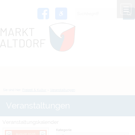
Zum Inhalt
,
zur Navigation
oder
zur Startseite
springen.
chließen
M
Sie sind hier:
Freizeit & Kultur
>
Veranstaltungen
Veranstaltungen
Veranstaltungskalender
Kategorie
August 2026