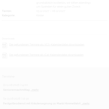
grundsätzlich kostenlos, wir bitten allerdings
um Spenden für einen guten Zweck.
Termin:
05.12.2027
–
06.12.2027
Kategorie:
Kinder
Downloads
Die gefundenen Termine als VCS-Kalenderdatei downloaden
Die gefundenen Termine als iCal-Kalenderdatei downloaden
Termine
Di 11.08.2026 | 14:00
Seniorennachmittag
...mehr
Sa 15.08.2026 | 10:30
Festgottesdienst mit Kräutersegnung zu Mariä Himmelfahrt
...mehr