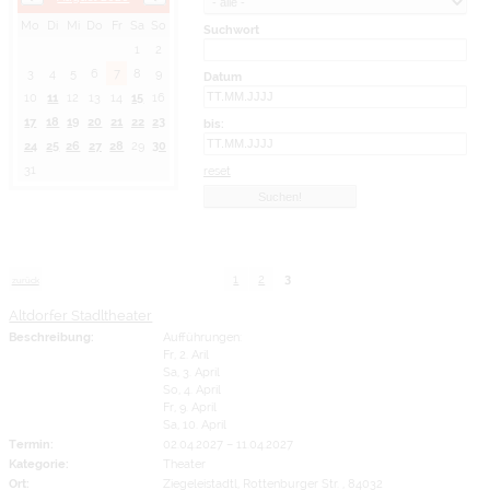
Mo
Di
Mi
Do
Fr
Sa
So
Suchwort
1
2
3
4
5
6
7
8
9
Datum
10
11
12
13
14
15
16
17
18
19
20
21
22
23
bis:
24
25
26
27
28
29
30
31
reset
1
2
3
zurück
Altdorfer Stadltheater
Beschreibung:
Aufführungen:
Fr, 2. Aril
Sa, 3. April
So, 4. April
Fr, 9. April
Sa, 10. April
Termin:
02.04.2027
–
11.04.2027
Kategorie:
Theater
Ort:
Ziegeleistadtl, Rottenburger Str. , 84032