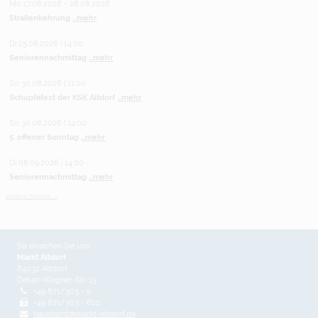
Mo 17.08.2026 - 28.08.2026
Straßenkehrung
...mehr
Di 25.08.2026 | 14:00
Seniorennachmittag
...mehr
So 30.08.2026 | 11:00
Schupfafest der KSK Altdorf
...mehr
So 30.08.2026 | 14:00
5. offener Sonntag
...mehr
Di 08.09.2026 | 14:00
Seniorennachmittag
...mehr
weitere Termine ...
So erreichen Sie uns
Markt Altdorf
84032 Altdorf
Dekan-Wagner-Str. 13
+49 871/303 - 0
+49 871/303 - 610
hauptamt@markt-altdorf.de