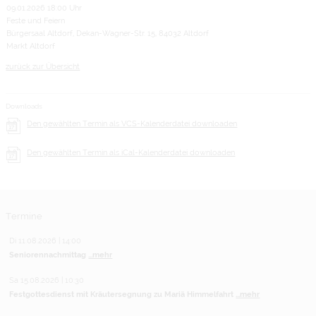
09.01.2026 18:00 Uhr
Feste und Feiern
Bürgersaal Altdorf, Dekan-Wagner-Str. 15, 84032 Altdorf
Markt Altdorf
zurück zur Übersicht
Downloads
Den gewählten Termin als VCS-Kalenderdatei downloaden
Den gewählten Termin als iCal-Kalenderdatei downloaden
Termine
Di 11.08.2026 | 14:00
Seniorennachmittag
...mehr
Sa 15.08.2026 | 10:30
Festgottesdienst mit Kräutersegnung zu Mariä Himmelfahrt
...mehr