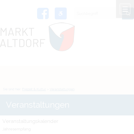
Zum Inhalt
,
zur Navigation
oder
zur Startseite
springen.
chließen
M
Sie sind hier:
Freizeit & Kultur
>
Veranstaltungen
Veranstaltungen
Veranstaltungskalender
Jahresempfang