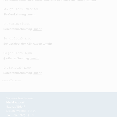
Mo 17.08.2026 - 28.08.2026
Straßenkehrung
...mehr
Di 25.08.2026 | 14:00
Seniorennachmittag
...mehr
So 30.08.2026 | 11:00
Schupfafest der KSK Altdorf
...mehr
So 30.08.2026 | 14:00
5. offener Sonntag
...mehr
Di 08.09.2026 | 14:00
Seniorennachmittag
...mehr
weitere Termine ...
So erreichen Sie uns
Markt Altdorf
84032 Altdorf
Dekan-Wagner-Str. 13
+49 871/303 - 0