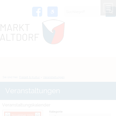
Zum Inhalt
,
zur Navigation
oder
zur Startseite
springen.
chließen
M
Sie sind hier:
Freizeit & Kultur
>
Veranstaltungen
Veranstaltungen
Veranstaltungskalender
Kategorie
November 2025