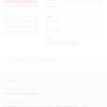
Mo
Di
Mi
Do
Fr
Sa
So
Suchwort
1
2
3
4
5
6
7
8
9
Datum
10
11
12
13
14
15
16
17
18
19
20
21
22
23
bis:
24
25
26
27
28
29
30
reset
Es wurden keine Veranstaltungen gefunden.
Termine
Di 11.08.2026 | 14:00
Seniorennachmittag
...mehr
Sa 15.08.2026 | 10:30
Festgottesdienst mit Kräutersegnung zu Mariä Himmelfahrt
...mehr