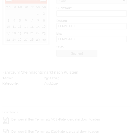
Mo
Di
Mi
Do
Fr
Sa
So
Suchwort
1
2
3
4
5
6
7
8
9
Datum
10
11
12
13
14
15
16
17
18
19
20
21
22
23
bis:
24
25
26
27
28
29
30
reset
Fahrt zum Weihnachtsmarkt nach Kufstein
Termin:
29.11.2025
Kategorie:
Ausflüge
Downloads
Den gewählten Termin als VCS-Kalenderdatei downloaden
Den gewählten Termin als iCal-Kalenderdatei downloaden