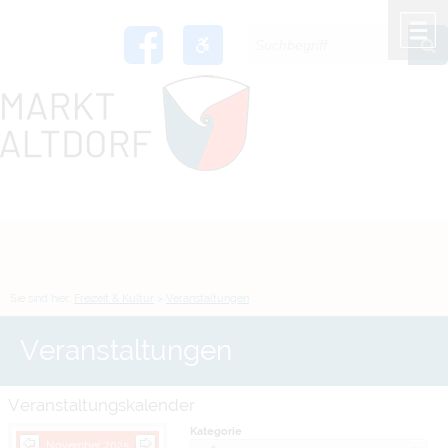
Zum Inhalt
,
zur Navigation
oder
zur Startseite
springen.
chließen
M
Sie sind hier:
Freizeit & Kultur
>
Veranstaltungen
Veranstaltungen
Veranstaltungskalender
Kategorie
November 2025