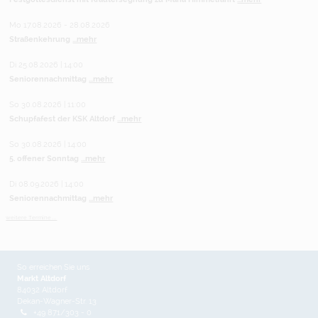
Mo 17.08.2026 - 28.08.2026
Straßenkehrung
...mehr
Di 25.08.2026 | 14:00
Seniorennachmittag
...mehr
So 30.08.2026 | 11:00
Schupfafest der KSK Altdorf
...mehr
So 30.08.2026 | 14:00
5. offener Sonntag
...mehr
Di 08.09.2026 | 14:00
Seniorennachmittag
...mehr
weitere Termine ...
So erreichen Sie uns
Markt Altdorf
84032 Altdorf
Dekan-Wagner-Str. 13
+49 871/303 - 0