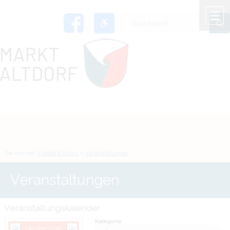
Zum Inhalt
,
zur Navigation
oder
zur Startseite
springen.
chließen
M
Sie sind hier:
Freizeit & Kultur
>
Veranstaltungen
Veranstaltungen
Veranstaltungskalender
Kategorie
Oktober 2025