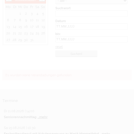
Mo
Di
Mi
Do
Fr
Sa
So
Suchwort
1
2
3
4
5
6
7
8
9
10
11
12
Datum
13
14
15
16
17
18
19
20
21
22
23
24
25
26
bis:
27
28
29
30
31
reset
Es wurden keine Veranstaltungen gefunden.
Termine
Di 11.08.2026 | 14:00
Seniorennachmittag
...mehr
Sa 15.08.2026 | 10:30
Festgottesdienst mit Kräutersegnung zu Mariä Himmelfahrt
...mehr