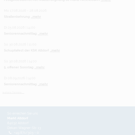
Mo 17.08.2026 - 28.08.2026
Straßenkehrung
...mehr
Di 25.08.2026 | 14:00
Seniorennachmittag
...mehr
So 30.08.2026 | 11:00
Schupfafest der KSK Altdorf
...mehr
So 30.08.2026 | 14:00
5. offener Sonntag
...mehr
Di 08.09.2026 | 14:00
Seniorennachmittag
...mehr
weitere Termine ...
So erreichen Sie uns
Markt Altdorf
84032 Altdorf
Dekan-Wagner-Str. 13
+49 871/303 - 0