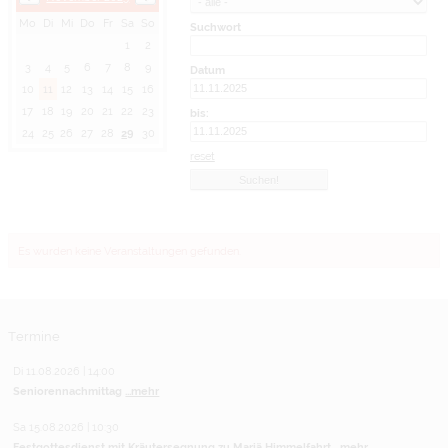
Mo
Di
Mi
Do
Fr
Sa
So
Suchwort
1
2
3
4
5
6
7
8
9
Datum
10
11
12
13
14
15
16
17
18
19
20
21
22
23
bis:
24
25
26
27
28
29
30
reset
Es wurden keine Veranstaltungen gefunden.
Termine
Di 11.08.2026 | 14:00
Seniorennachmittag
...mehr
Sa 15.08.2026 | 10:30
Festgottesdienst mit Kräutersegnung zu Mariä Himmelfahrt
...mehr