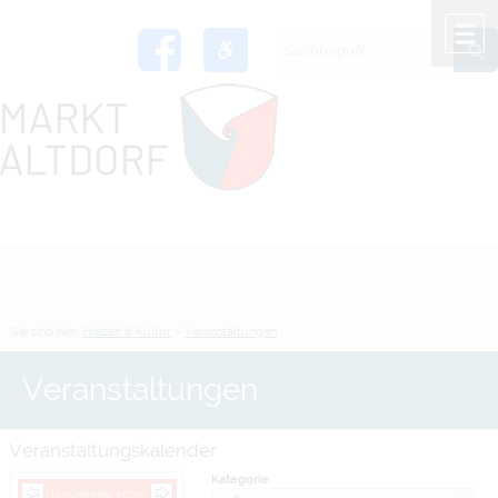
Zum Inhalt
,
zur Navigation
oder
zur Startseite
springen.
chließen
M
Sie sind hier:
Freizeit & Kultur
>
Veranstaltungen
Veranstaltungen
Veranstaltungskalender
Kategorie
November 2025