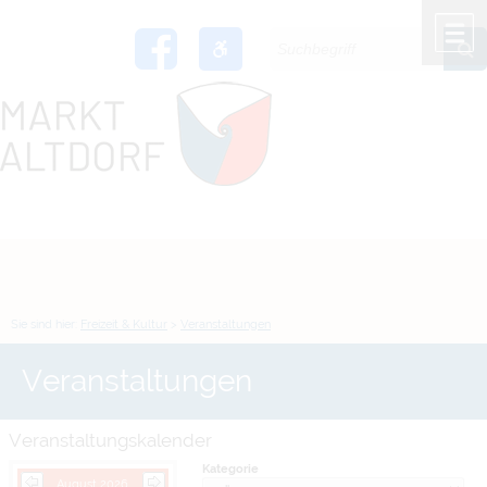
Zum Inhalt
,
zur Navigation
oder
zur Startseite
springen.
chließen
M
Sie sind hier:
Freizeit & Kultur
>
Veranstaltungen
Veranstaltungen
Veranstaltungskalender
Kategorie
August 2026