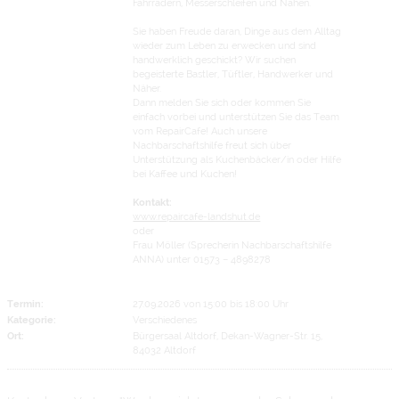
Fahrrädern, Messerschleifen und Nähen.
Sie haben Freude daran, Dinge aus dem Alltag
wieder zum Leben zu erwecken und sind
handwerklich geschickt? Wir suchen
begeisterte Bastler, Tüftler, Handwerker und
Näher.
Dann melden Sie sich oder kommen Sie
einfach vorbei und unterstützen Sie das Team
vom RepairCafe! Auch unsere
Nachbarschaftshilfe freut sich über
Unterstützung als Kuchenbäcker/in oder Hilfe
bei Kaffee und Kuchen!
Kontakt:
www.repaircafe-landshut.de
oder
Frau Möller (Sprecherin Nachbarschaftshilfe
ANNA) unter 01573 – 4898278
Termin:
27.09.2026 von 15:00
bis 18:00 Uhr
Kategorie:
Verschiedenes
Ort:
Bürgersaal Altdorf, Dekan-Wagner-Str. 15,
84032 Altdorf