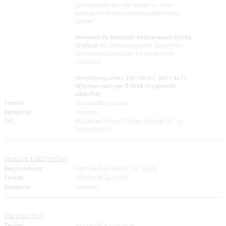
Schmerzpatienten hier wieder zu mehr
Beweglichkeit und Lebensqualität finden
können.
Referent: Dr. Benjamin Reichenbach-Klinke,
Chefarzt
des Interdisziplinären Instituts für
Schmerzmedizin an der LA-Regio Klinik
Vilsbiburg
Anmeldung unter: Tel.: 0871 / 303 – 12 Fr.
Weidner oder per E-Mail: vhs@markt-
altdorf.de
Termin:
30.09.2026 19:00 Uhr
Kategorie:
Vorträge
Ort:
Bürgersaal Altdorf, Dekan-Wagner-Str. 15,
84032 Altdorf
Seniorennachmittag
Beschreibung:
Infos bei Frau Kipper, Tel. 34485
Termin:
06.10.2026 14:00 Uhr
Kategorie:
Senioren
Märchenfest
Termin:
10.10.2026
–
11.10.2026