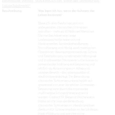
Kostenloser Vortrag: "Was kann ich tun, wenn der Schmerz das
Leben bestimmt?"
Beschreibung:
Was kann ich tun, wenn der Schmerz das
Leben bestimmt?
Etwa 17% aller Deutschen sind von
andauernden, chronischen Schmerzen
betroffen - mehr als 12 Millionen Menschen.
Die meisten haben eine lange
Leidensgeschichte hinter sich mit
Medikamenten, Spritzenbehandlungen,
Physiotherapie und häufig auch mehrfachen
Operationen. Bewegungsvermeidung, Schon-
und Fehlhaltungen, zunehmende Hilflosigkeit
und frustrierende Therapieversuche führen zu
schwindender Hoffnung auf Besserung und
letztlich zu Auswirkungen im Alltag und
sozialen Bereich – die Lebensqualität ist
deutlich beeinträchtigt. Die Behandlung
chronischer Schmerzen unterscheidet sich
gravierend von jener bei akuten Schmerzen:
Besserung kann durch die sogenannte
multimodale Schmerztherapie erreicht
werden. Chefarzt Dr. Benjamin Reichenbach-
Klinke spricht über die Behandlung
chronischer Schmerzen im Interdisziplinären
Zentrum für Schmerzmedizin an der LA-Regio
Klinik Vilsbiburg und wie chronische