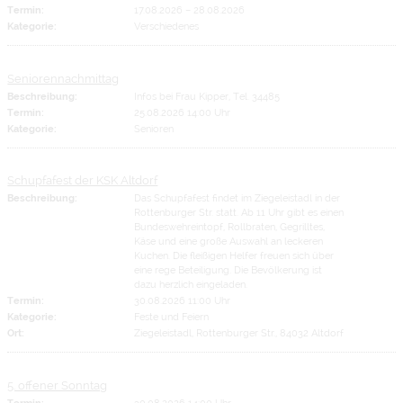
Termin:
17.08.2026
–
28.08.2026
Kategorie:
Verschiedenes
Seniorennachmittag
Beschreibung:
Infos bei Frau Kipper, Tel. 34485
Termin:
25.08.2026 14:00 Uhr
Kategorie:
Senioren
Schupfafest der KSK Altdorf
Beschreibung:
Das Schupfafest findet im Ziegeleistadl in der
Rottenburger Str. statt. Ab 11 Uhr gibt es einen
Bundeswehreintopf, Rollbraten, Gegrilltes,
Käse und eine große Auswahl an leckeren
Kuchen. Die fleißigen Helfer freuen sich über
eine rege Beteiligung. Die Bevölkerung ist
dazu herzlich eingeladen.
Termin:
30.08.2026 11:00 Uhr
Kategorie:
Feste und Feiern
Ort:
Ziegeleistadl, Rottenburger Str., 84032 Altdorf
5. offener Sonntag
Termin:
30.08.2026 14:00 Uhr