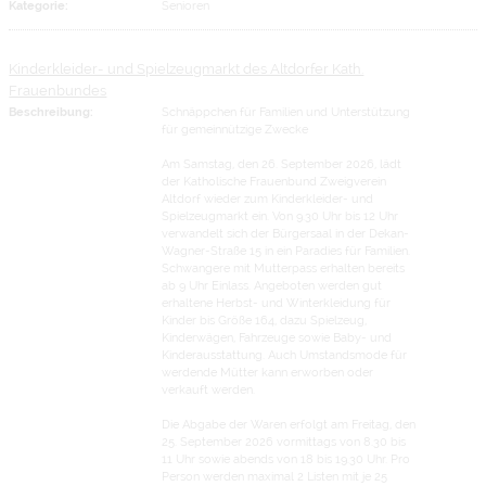
Kategorie:
Senioren
Kinderkleider- und Spielzeugmarkt des Altdorfer Kath.
Frauenbundes
Beschreibung:
Schnäppchen für Familien und Unterstützung
für gemeinnützige Zwecke
Am Samstag, den 26. September 2026, lädt
der Katholische Frauenbund Zweigverein
Altdorf wieder zum Kinderkleider- und
Spielzeugmarkt ein. Von 9.30 Uhr bis 12 Uhr
verwandelt sich der Bürgersaal in der Dekan-
Wagner-Straße 15 in ein Paradies für Familien.
Schwangere mit Mutterpass erhalten bereits
ab 9 Uhr Einlass. Angeboten werden gut
erhaltene Herbst- und Winterkleidung für
Kinder bis Größe 164, dazu Spielzeug,
Kinderwägen, Fahrzeuge sowie Baby- und
Kinderausstattung. Auch Umstandsmode für
werdende Mütter kann erworben oder
verkauft werden.
Die Abgabe der Waren erfolgt am Freitag, den
25. September 2026 vormittags von 8.30 bis
11 Uhr sowie abends von 18 bis 19.30 Uhr. Pro
Person werden maximal 2 Listen mit je 25