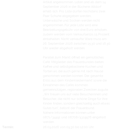
Artikel angenommen. Listen sind ab dem 14.
September 2026 in der Bücherei Altdorf
erhält-lich. Pro Liste dürfen höchstens zwei
Paar Schuhe abgegeben werden,
Unterwäsche und Socken werden nicht
angenommen. Für jede Liste wird eine
Bearbeitungsgebühr von drei Euro erhoben,
zudem werden vom Verkaufserlös 15 Prozent
einbehalten. Nicht verkaufte Ware muss am
26. September 2026 zwischen 15.30 und 16.30
Uhr wieder abgeholt werden.
Parallel zum Markt öffnet ein gemütliches
Café. Mitglieder des Frauenbundes bieten
Kaffee und selbstgebackene Kuchen und
Torten an, die auch gerne mit nach Hause
genommen werden können. Der gesamte
Erlös aus dem Kinderkleidermarkt sowie die
Einnahmen des Cafés kommen
gemeinnützigen, regionalen Zwecken zugute.
„Wir freuen uns auf viele Besucherinnen und
Besucher, die nicht nur schöne Dinge für ihre
Kinder finden, sondern gleichzeitig auch etwas
Gutes tun“, betont der Frauenbund.
Nähere Informationen können unter
0871/34491 und 08708/4319976 eingeholt
werden.
Termin:
26.09.2026 von 09:30
bis 12:00 Uhr