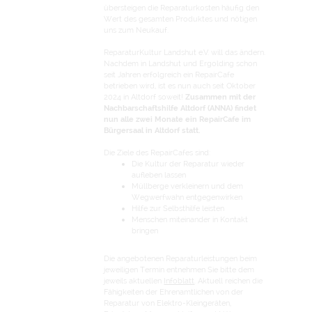
übersteigen die Reparaturkosten häufig den
Wert des gesamten Produktes und nötigen
uns zum Neukauf.
ReparaturKultur Landshut e.V. will das ändern.
Nachdem in Landshut und Ergolding schon
seit Jahren erfolgreich ein RepairCafe
betrieben wird, ist es nun auch seit Oktober
2024 in Altdorf soweit!
Zusammen mit der
Nachbarschaftshilfe Altdorf (ANNA) findet
nun alle zwei Monate ein RepairCafe im
Bürgersaal in Altdorf statt.
Die Ziele des RepairCafes sind:
Die Kultur der Reparatur wieder
aufleben lassen
Müllberge verkleinern und dem
Wegwerfwahn entgegenwirken
Hilfe zur Selbsthilfe leisten
Menschen miteinander in Kontakt
bringen
Die angebotenen Reparaturleistungen beim
jeweiligen Termin entnehmen Sie bitte dem
jeweils aktuellen
Infoblatt
. Aktuell reichen die
Fähigkeiten der Ehrenamtlichen von der
Reparatur von Elektro-Kleingeräten,