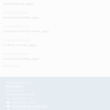
Straßenkehrung
...mehr
Di 25.08.2026 | 14:00
Seniorennachmittag
...mehr
So 30.08.2026 | 11:00
Schupfafest der KSK Altdorf
...mehr
So 30.08.2026 | 14:00
5. offener Sonntag
...mehr
Di 08.09.2026 | 14:00
Seniorennachmittag
...mehr
weitere Termine ...
So erreichen Sie uns
Markt Altdorf
84032 Altdorf
Dekan-Wagner-Str. 13
+49 871/303 - 0
+49 871/303 - 610
hauptamt@markt-altdorf.de