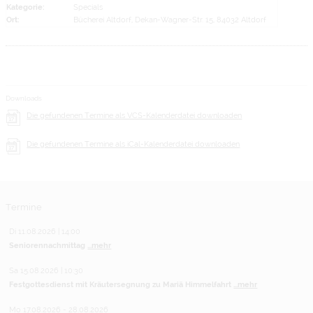
Kategorie:
Specials
Ort:
Bücherei Altdorf, Dekan-Wagner-Str. 15, 84032 Altdorf
Downloads
Die gefundenen Termine als VCS-Kalenderdatei downloaden
Die gefundenen Termine als iCal-Kalenderdatei downloaden
Termine
Di 11.08.2026 | 14:00
Seniorennachmittag
...mehr
Sa 15.08.2026 | 10:30
Festgottesdienst mit Kräutersegnung zu Mariä Himmelfahrt
...mehr
Mo 17.08.2026 - 28.08.2026