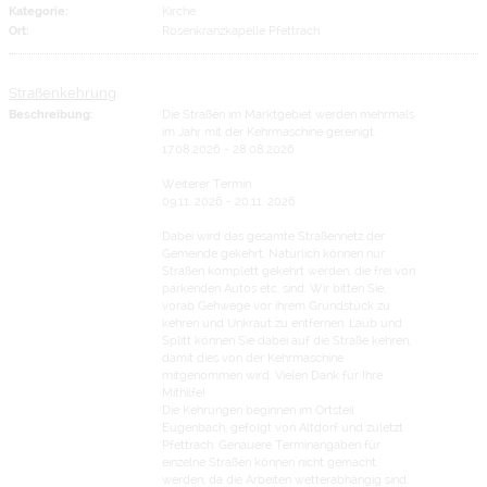
Kategorie:
Kirche
Ort:
Rosenkranzkapelle Pfettrach
Straßenkehrung
Beschreibung:
Die Straßen im Marktgebiet werden mehrmals
im Jahr mit der Kehrmaschine gereinigt.
17.08.2026 - 28.08.2026
Weiterer Termin:
09.11. 2026 - 20.11. 2026
Dabei wird das gesamte Straßennetz der
Gemeinde gekehrt. Natürlich können nur
Straßen komplett gekehrt werden, die frei von
parkenden Autos etc. sind. Wir bitten Sie,
vorab Gehwege vor ihrem Grundstück zu
kehren und Unkraut zu entfernen. Laub und
Splitt können Sie dabei auf die Straße kehren,
damit dies von der Kehrmaschine
mitgenommen wird. Vielen Dank für Ihre
Mithilfe!
Die Kehrungen beginnen im Ortsteil
Eugenbach, gefolgt von Altdorf und zuletzt
Pfettrach. Genauere Terminangaben für
einzelne Straßen können nicht gemacht
werden, da die Arbeiten wetterabhängig sind.