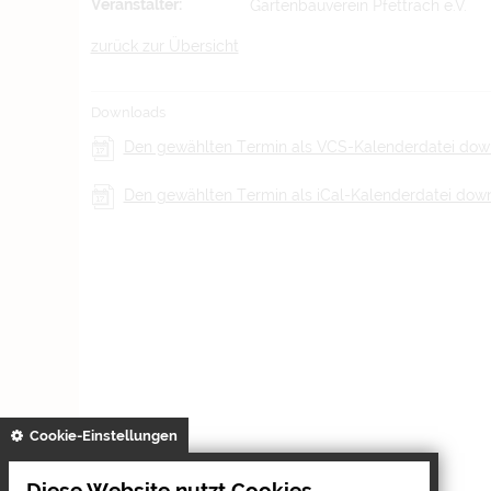
Veranstalter:
Gartenbauverein Pfettrach e.V.
zurück zur Übersicht
Downloads
Den gewählten Termin als VCS-Kalenderdatei do
Den gewählten Termin als iCal-Kalenderdatei dow
gespeichert
Cookie-Einstellungen
Diese Website nutzt Cookies