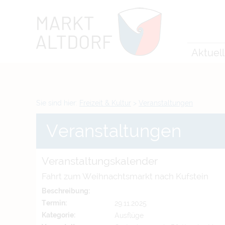
Zum Inhalt
,
zur Navigation
oder
zur Startseite
springen.
chließen
Aktuel
Sie sind hier:
Freizeit & Kultur
>
Veranstaltungen
Veranstaltungen
Veranstaltungskalender
Fahrt zum Weihnachtsmarkt nach Kufstein
Beschreibung:
Termin:
29.11.2025
Kategorie:
Ausflüge