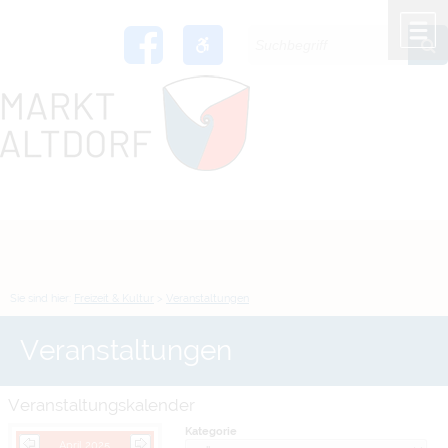
Zum Inhalt
,
zur Navigation
oder
zur Startseite
springen.
chließen
M
Sie sind hier:
Freizeit & Kultur
>
Veranstaltungen
Veranstaltungen
Veranstaltungskalender
Kategorie
April 2025