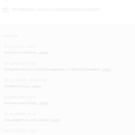
Den gewählten Termin als iCal-Kalenderdatei downloaden
Termine
Di 11.08.2026 | 14:00
Seniorennachmittag
...mehr
Sa 15.08.2026 | 10:30
Festgottesdienst mit Kräutersegnung zu Mariä Himmelfahrt
...mehr
Mo 17.08.2026 - 28.08.2026
Straßenkehrung
...mehr
Di 25.08.2026 | 14:00
Seniorennachmittag
...mehr
So 30.08.2026 | 11:00
Schupfafest der KSK Altdorf
...mehr
So 30.08.2026 | 14:00