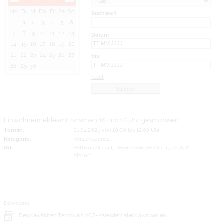
Mo
Di
Mi
Do
Fr
Sa
So
Suchwort
1
2
3
4
5
6
7
8
9
10
11
12
13
Datum
14
15
16
17
18
19
20
21
22
23
24
25
26
27
bis:
28
29
30
reset
Einwohnermeldeamt zwischen 10 und 12 Uhr geschlossen
Termin:
01.04.2025 von 10:00
bis 12:00 Uhr
Kategorie:
Verschiedenes
Ort:
Rathaus Altdorf, Dekan-Wagner-Str. 13, 84032
Altdorf
Downloads
Den gewählten Termin als VCS-Kalenderdatei downloaden