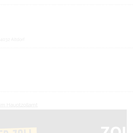
84032 Altdorf
eim Hauptzollamt