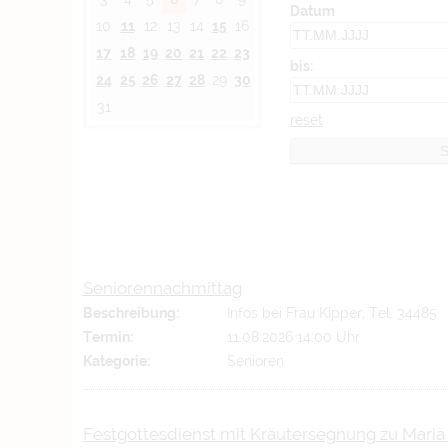
Datum
10
11
12
13
14
15
16
17
18
19
20
21
22
23
bis:
24
25
26
27
28
29
30
31
reset
Seniorennachmittag
Beschreibung:
Infos bei Frau Kipper, Tel. 34485
Termin:
11.08.2026 14:00 Uhr
Kategorie:
Senioren
Festgottesdienst mit Kräutersegnung zu Mari