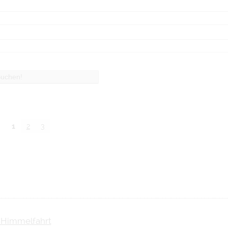
1
2
3
ä Himmelfahrt