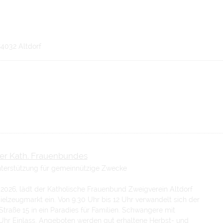
84032 Altdorf
fer Kath. Frauenbundes
terstützung für gemeinnützige Zwecke
026, lädt der Katholische Frauenbund Zweigverein Altdorf
elzeugmarkt ein. Von 9.30 Uhr bis 12 Uhr verwandelt sich der
traße 15 in ein Paradies für Familien. Schwangere mit
 Uhr Einlass. Angeboten werden gut erhaltene Herbst- und