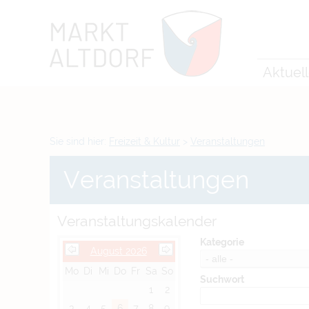
Zum Inhalt
,
zur Navigation
oder
zur Startseite
springen.
chließen
Aktuel
Sie sind hier:
Freizeit & Kultur
>
Veranstaltungen
Veranstaltungen
Veranstaltungskalender
Kategorie
August 2026
Mo
Di
Mi
Do
Fr
Sa
So
Suchwort
1
2
3
4
5
6
7
8
9