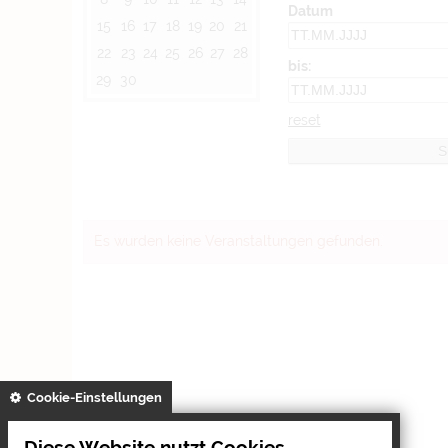
Datum
15
16
17
18
19
20
21
22
23
24
25
26
27
28
bis:
29
30
reset
Es wurden keine Veranstaltungen gefunden.
gespeichert
Cookie-Einstellungen
Diese Website nutzt Cookies