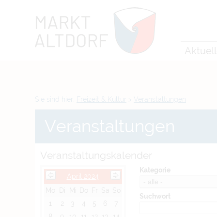
Zum Inhalt
,
zur Navigation
oder
zur Startseite
springen.
chließen
Aktuel
Sie sind hier:
Freizeit & Kultur
>
Veranstaltungen
Veranstaltungen
Veranstaltungskalender
Kategorie
April 2024
Mo
Di
Mi
Do
Fr
Sa
So
Suchwort
1
2
3
4
5
6
7
8
9
10
11
12
13
14