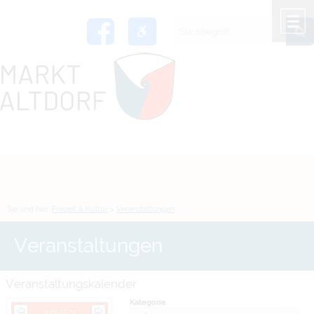
Zum Inhalt
,
zur Navigation
oder
zur Startseite
springen.
chließen
M
Sie sind hier:
Freizeit & Kultur
>
Veranstaltungen
Veranstaltungen
Veranstaltungskalender
Kategorie
Juni 2025