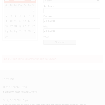
Mo
Di
Mi
Do
Fr
Sa
So
Suchwort
1
2
3
4
5
6
7
8
Datum
9
10
11
12
13
14
15
16
17
18
19
20
21
22
bis:
23
24
25
26
27
28
29
30
reset
Es wurden keine Veranstaltungen gefunden.
Termine
Di 11.08.2026 | 14:00
Seniorennachmittag
...mehr
Sa 15.08.2026 | 10:30
Festgottesdienst mit Kräutersegnung zu Mariä Himmelfahrt
...mehr