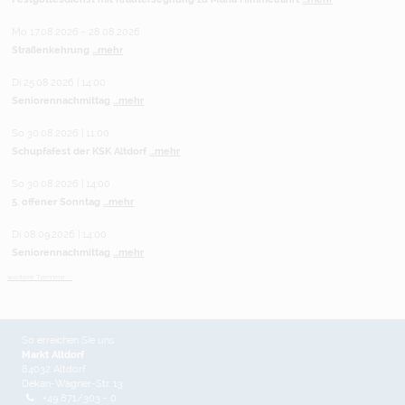
Mo 17.08.2026 - 28.08.2026
Straßenkehrung
...mehr
Di 25.08.2026 | 14:00
Seniorennachmittag
...mehr
So 30.08.2026 | 11:00
Schupfafest der KSK Altdorf
...mehr
So 30.08.2026 | 14:00
5. offener Sonntag
...mehr
Di 08.09.2026 | 14:00
Seniorennachmittag
...mehr
weitere Termine ...
So erreichen Sie uns
Markt Altdorf
84032 Altdorf
Dekan-Wagner-Str. 13
+49 871/303 - 0