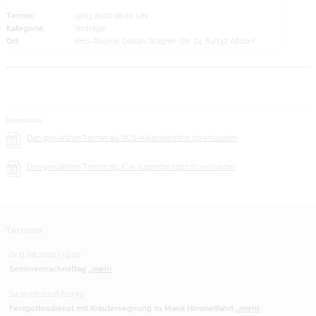
Termin:
19.03.2026 18:00 Uhr
Kategorie:
Vorträge
Ort:
VHS-Räume, Dekan-Wagner-Str. 24, 84032 Altdorf
Downloads
Den gewählten Termin als VCS-Kalenderdatei downloaden
Den gewählten Termin als iCal-Kalenderdatei downloaden
Termine
Di 11.08.2026 | 14:00
Seniorennachmittag
...mehr
Sa 15.08.2026 | 10:30
Festgottesdienst mit Kräutersegnung zu Mariä Himmelfahrt
...mehr