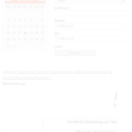
Mo
Di
Mi
Do
Fr
Sa
So
Suchwort
1
2
3
4
5
6
7
8
Datum
9
10
11
12
13
14
15
16
17
18
19
20
21
22
bis:
23
24
25
26
27
28
29
30
31
reset
Vortrag "Wenn der Körper leise brennt: Stille Entzündungen &
Autoimmunerkrankungen..."
Beschreibung: