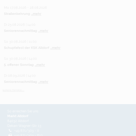
Mo 17.08.2026 - 28.08.2026
Straßenkehrung
...mehr
Di 25.08.2026 | 14:00
Seniorennachmittag
...mehr
So 30.08.2026 | 11:00
Schupfafest der KSK Altdorf
...mehr
So 30.08.2026 | 14:00
5. offener Sonntag
...mehr
Di 08.09.2026 | 14:00
Seniorennachmittag
...mehr
weitere Termine ...
So erreichen Sie uns
Markt Altdorf
84032 Altdorf
Dekan-Wagner-Str. 13
+49 871/303 - 0
+49 871/303 - 610