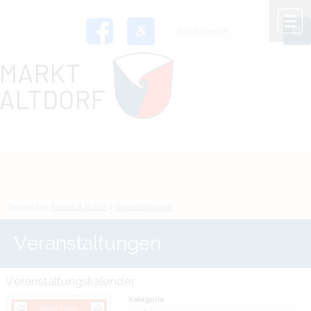
Zum Inhalt
,
zur Navigation
oder
zur Startseite
springen.
chließen
M
Sie sind hier:
Freizeit & Kultur
>
Veranstaltungen
Veranstaltungen
Veranstaltungskalender
Kategorie
März 2026