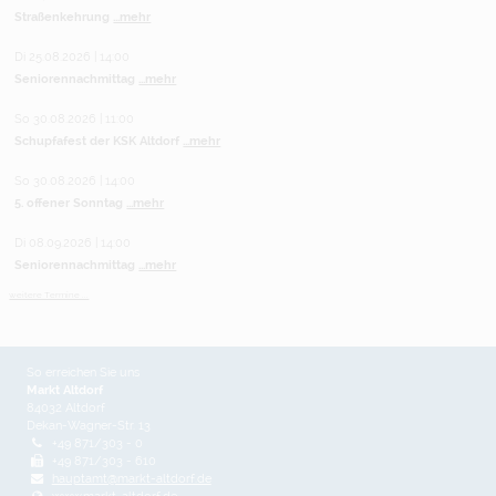
Straßenkehrung
...mehr
Di 25.08.2026 | 14:00
Seniorennachmittag
...mehr
So 30.08.2026 | 11:00
Schupfafest der KSK Altdorf
...mehr
So 30.08.2026 | 14:00
5. offener Sonntag
...mehr
Di 08.09.2026 | 14:00
Seniorennachmittag
...mehr
weitere Termine ...
So erreichen Sie uns
Markt Altdorf
84032 Altdorf
Dekan-Wagner-Str. 13
+49 871/303 - 0
+49 871/303 - 610
hauptamt@markt-altdorf.de