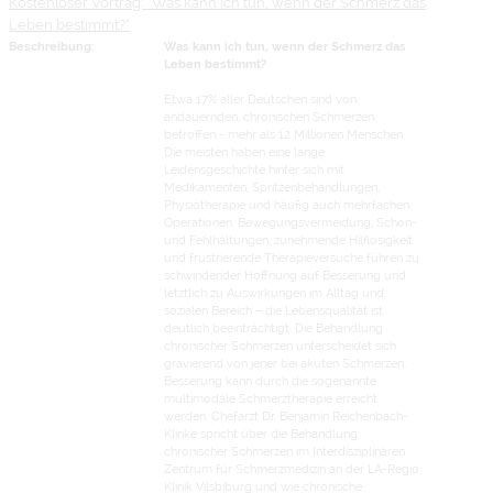
Kostenloser Vortrag: "Was kann ich tun, wenn der Schmerz das
Leben bestimmt?"
Beschreibung:
Was kann ich tun, wenn der Schmerz das
Leben bestimmt?
Etwa 17% aller Deutschen sind von
andauernden, chronischen Schmerzen
betroffen - mehr als 12 Millionen Menschen.
Die meisten haben eine lange
Leidensgeschichte hinter sich mit
Medikamenten, Spritzenbehandlungen,
Physiotherapie und häufig auch mehrfachen
Operationen. Bewegungsvermeidung, Schon-
und Fehlhaltungen, zunehmende Hilflosigkeit
und frustrierende Therapieversuche führen zu
schwindender Hoffnung auf Besserung und
letztlich zu Auswirkungen im Alltag und
sozialen Bereich – die Lebensqualität ist
deutlich beeinträchtigt. Die Behandlung
chronischer Schmerzen unterscheidet sich
gravierend von jener bei akuten Schmerzen:
Besserung kann durch die sogenannte
multimodale Schmerztherapie erreicht
werden. Chefarzt Dr. Benjamin Reichenbach-
Klinke spricht über die Behandlung
chronischer Schmerzen im Interdisziplinären
Zentrum für Schmerzmedizin an der LA-Regio
Klinik Vilsbiburg und wie chronische