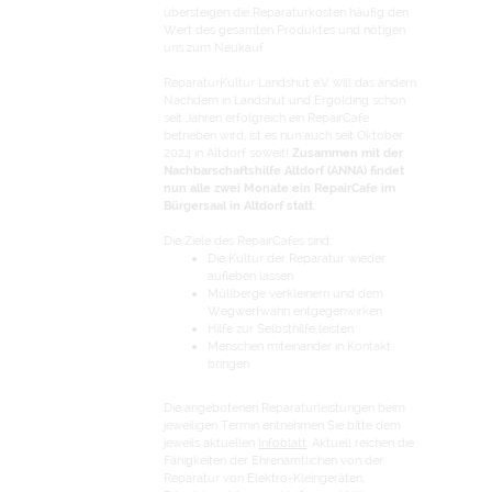
übersteigen die Reparaturkosten häufig den
Wert des gesamten Produktes und nötigen
uns zum Neukauf.
ReparaturKultur Landshut e.V. will das ändern.
Nachdem in Landshut und Ergolding schon
seit Jahren erfolgreich ein RepairCafe
betrieben wird, ist es nun auch seit Oktober
2024 in Altdorf soweit!
Zusammen mit der
Nachbarschaftshilfe Altdorf (ANNA) findet
nun alle zwei Monate ein RepairCafe im
Bürgersaal in Altdorf statt.
Die Ziele des RepairCafes sind:
Die Kultur der Reparatur wieder
aufleben lassen
Müllberge verkleinern und dem
Wegwerfwahn entgegenwirken
Hilfe zur Selbsthilfe leisten
Menschen miteinander in Kontakt
bringen
Die angebotenen Reparaturleistungen beim
jeweiligen Termin entnehmen Sie bitte dem
jeweils aktuellen
Infoblatt
. Aktuell reichen die
Fähigkeiten der Ehrenamtlichen von der
Reparatur von Elektro-Kleingeräten,