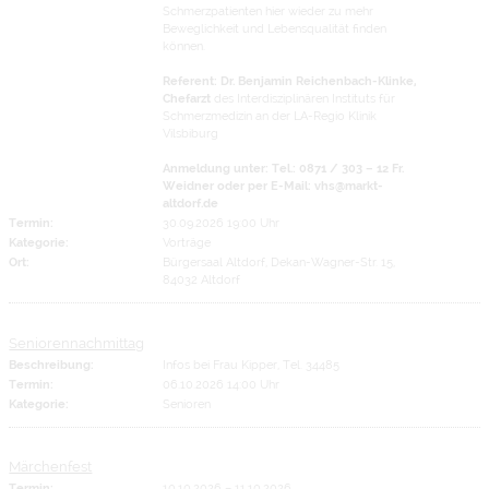
Schmerzpatienten hier wieder zu mehr
Beweglichkeit und Lebensqualität finden
können.
Referent: Dr. Benjamin Reichenbach-Klinke,
Chefarzt
des Interdisziplinären Instituts für
Schmerzmedizin an der LA-Regio Klinik
Vilsbiburg
Anmeldung unter: Tel.: 0871 / 303 – 12 Fr.
Weidner oder per E-Mail: vhs@markt-
altdorf.de
Termin:
30.09.2026 19:00 Uhr
Kategorie:
Vorträge
Ort:
Bürgersaal Altdorf, Dekan-Wagner-Str. 15,
84032 Altdorf
Seniorennachmittag
Beschreibung:
Infos bei Frau Kipper, Tel. 34485
Termin:
06.10.2026 14:00 Uhr
Kategorie:
Senioren
Märchenfest
Termin:
10.10.2026
–
11.10.2026