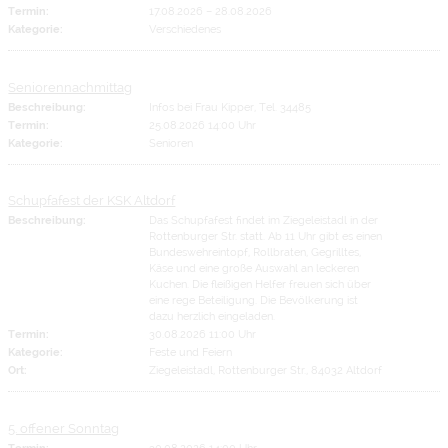
Termin:
17.08.2026
–
28.08.2026
Kategorie:
Verschiedenes
Seniorennachmittag
Beschreibung:
Infos bei Frau Kipper, Tel. 34485
Termin:
25.08.2026 14:00 Uhr
Kategorie:
Senioren
Schupfafest der KSK Altdorf
Beschreibung:
Das Schupfafest findet im Ziegeleistadl in der
Rottenburger Str. statt. Ab 11 Uhr gibt es einen
Bundeswehreintopf, Rollbraten, Gegrilltes,
Käse und eine große Auswahl an leckeren
Kuchen. Die fleißigen Helfer freuen sich über
eine rege Beteiligung. Die Bevölkerung ist
dazu herzlich eingeladen.
Termin:
30.08.2026 11:00 Uhr
Kategorie:
Feste und Feiern
Ort:
Ziegeleistadl, Rottenburger Str., 84032 Altdorf
5. offener Sonntag
Termin:
30.08.2026 14:00 Uhr