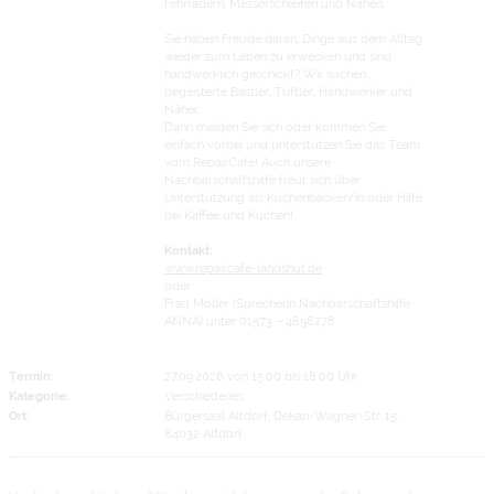
Fahrrädern, Messerschleifen und Nähen.
Sie haben Freude daran, Dinge aus dem Alltag
wieder zum Leben zu erwecken und sind
handwerklich geschickt? Wir suchen
begeisterte Bastler, Tüftler, Handwerker und
Näher.
Dann melden Sie sich oder kommen Sie
einfach vorbei und unterstützen Sie das Team
vom RepairCafe! Auch unsere
Nachbarschaftshilfe freut sich über
Unterstützung als Kuchenbäcker/in oder Hilfe
bei Kaffee und Kuchen!
Kontakt:
www.repaircafe-landshut.de
oder
Frau Möller (Sprecherin Nachbarschaftshilfe
ANNA) unter 01573 – 4898278
Termin:
27.09.2026 von 15:00
bis 18:00 Uhr
Kategorie:
Verschiedenes
Ort:
Bürgersaal Altdorf, Dekan-Wagner-Str. 15,
84032 Altdorf