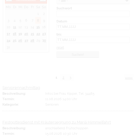
Mo
Di
Mi
Do
Fr
Sa
So
Suchwort
1
2
3
4
5
6
7
8
9
Datum
10
11
12
13
14
15
16
17
18
19
20
21
22
23
bis:
24
25
26
27
28
29
30
31
reset
1
2
3
weiter
Seniorennachmittag
Beschreibung:
Infos bei Frau Kipper, Tel. 34485
Termin:
11.08.2026 14:00 Uhr
Kategorie:
Senioren
Festgottesdienst mit Kräutersegnung zu Mariä Himmelfahrt
Beschreibung:
anschließend Frühschoppen
Termin:
15.08.2026 10:30 Uhr