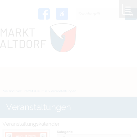
Zum Inhalt
,
zur Navigation
oder
zur Startseite
springen.
chließen
M
Sie sind hier:
Freizeit & Kultur
>
Veranstaltungen
Veranstaltungen
Veranstaltungskalender
Kategorie
August 2026