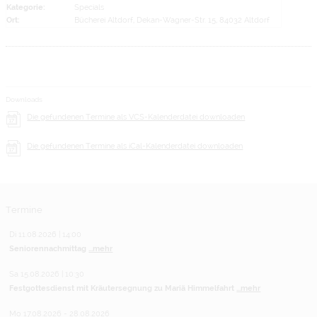
Kategorie:
Specials
Ort:
Bücherei Altdorf, Dekan-Wagner-Str. 15, 84032 Altdorf
Downloads
Die gefundenen Termine als VCS-Kalenderdatei downloaden
Die gefundenen Termine als iCal-Kalenderdatei downloaden
Termine
Di 11.08.2026 | 14:00
Seniorennachmittag
...mehr
Sa 15.08.2026 | 10:30
Festgottesdienst mit Kräutersegnung zu Mariä Himmelfahrt
...mehr
Mo 17.08.2026 - 28.08.2026