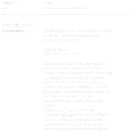
Kategorie:
Kirche
Ort:
Rosenkranzkapelle Pfettrach
Straßenkehrung
Beschreibung:
Die Straßen im Marktgebiet werden mehrmals
im Jahr mit der Kehrmaschine gereinigt.
17.08.2026 - 28.08.2026
Weiterer Termin:
09.11. 2026 - 20.11. 2026
Dabei wird das gesamte Straßennetz der
Gemeinde gekehrt. Natürlich können nur
Straßen komplett gekehrt werden, die frei von
parkenden Autos etc. sind. Wir bitten Sie,
vorab Gehwege vor ihrem Grundstück zu
kehren und Unkraut zu entfernen. Laub und
Splitt können Sie dabei auf die Straße kehren,
damit dies von der Kehrmaschine
mitgenommen wird. Vielen Dank für Ihre
Mithilfe!
Die Kehrungen beginnen im Ortsteil
Eugenbach, gefolgt von Altdorf und zuletzt
Pfettrach. Genauere Terminangaben für
einzelne Straßen können nicht gemacht
werden, da die Arbeiten wetterabhängig sind.