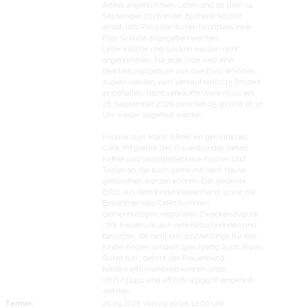
Artikel angenommen. Listen sind ab dem 14.
September 2026 in der Bücherei Altdorf
erhält-lich. Pro Liste dürfen höchstens zwei
Paar Schuhe abgegeben werden,
Unterwäsche und Socken werden nicht
angenommen. Für jede Liste wird eine
Bearbeitungsgebühr von drei Euro erhoben,
zudem werden vom Verkaufserlös 15 Prozent
einbehalten. Nicht verkaufte Ware muss am
26. September 2026 zwischen 15.30 und 16.30
Uhr wieder abgeholt werden.
Parallel zum Markt öffnet ein gemütliches
Café. Mitglieder des Frauenbundes bieten
Kaffee und selbstgebackene Kuchen und
Torten an, die auch gerne mit nach Hause
genommen werden können. Der gesamte
Erlös aus dem Kinderkleidermarkt sowie die
Einnahmen des Cafés kommen
gemeinnützigen, regionalen Zwecken zugute.
„Wir freuen uns auf viele Besucherinnen und
Besucher, die nicht nur schöne Dinge für ihre
Kinder finden, sondern gleichzeitig auch etwas
Gutes tun“, betont der Frauenbund.
Nähere Informationen können unter
0871/34491 und 08708/4319976 eingeholt
werden.
Termin:
26.09.2026 von 09:30
bis 12:00 Uhr