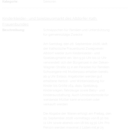
Kategorie:
Senioren
Kinderkleider- und Spielzeugmarkt des Altdorfer Kath.
Frauenbundes
Beschreibung:
Schnäppchen für Familien und Unterstützung
für gemeinnützige Zwecke
Am Samstag, den 26. September 2026, lädt
der Katholische Frauenbund Zweigverein
Altdorf wieder zum Kinderkleider- und
Spielzeugmarkt ein. Von 9.30 Uhr bis 12 Uhr
verwandelt sich der Bürgersaal in der Dekan-
Wagner-Straße 15 in ein Paradies für Familien.
Schwangere mit Mutterpass erhalten bereits
ab 9 Uhr Einlass. Angeboten werden gut
erhaltene Herbst- und Winterkleidung für
Kinder bis Größe 164, dazu Spielzeug,
Kinderwägen, Fahrzeuge sowie Baby- und
Kinderausstattung. Auch Umstandsmode für
werdende Mütter kann erworben oder
verkauft werden.
Die Abgabe der Waren erfolgt am Freitag, den
25. September 2026 vormittags von 8.30 bis
11 Uhr sowie abends von 18 bis 19.30 Uhr. Pro
Person werden maximal 2 Listen mit je 25