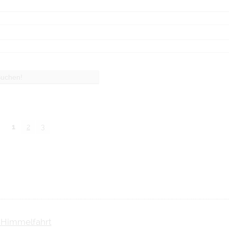
1
2
3
ä Himmelfahrt