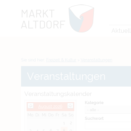
Zum Inhalt
,
zur Navigation
oder
zur Startseite
springen.
chließen
Aktuel
Sie sind hier:
Freizeit & Kultur
>
Veranstaltungen
Veranstaltungen
Veranstaltungskalender
Kategorie
August 2026
Mo
Di
Mi
Do
Fr
Sa
So
Suchwort
1
2
3
4
5
6
7
8
9