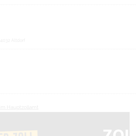
84032 Altdorf
eim Hauptzollamt