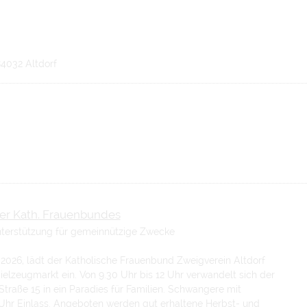
84032 Altdorf
fer Kath. Frauenbundes
terstützung für gemeinnützige Zwecke
026, lädt der Katholische Frauenbund Zweigverein Altdorf
elzeugmarkt ein. Von 9.30 Uhr bis 12 Uhr verwandelt sich der
traße 15 in ein Paradies für Familien. Schwangere mit
 Uhr Einlass. Angeboten werden gut erhaltene Herbst- und