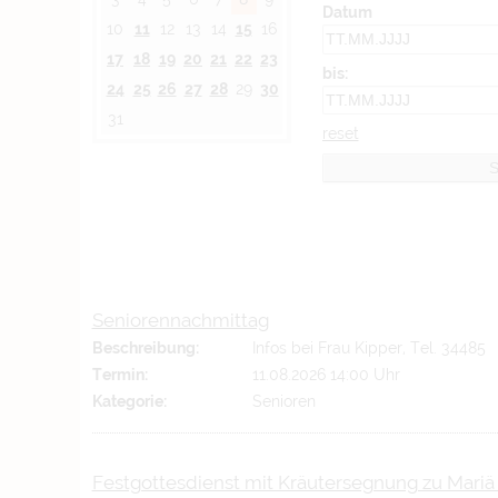
Datum
10
11
12
13
14
15
16
17
18
19
20
21
22
23
bis:
24
25
26
27
28
29
30
31
reset
Seniorennachmittag
Beschreibung:
Infos bei Frau Kipper, Tel. 34485
Termin:
11.08.2026 14:00 Uhr
Kategorie:
Senioren
Festgottesdienst mit Kräutersegnung zu Mari