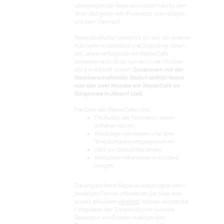
übersteigen die Reparaturkosten häufig den
Wert des gesamten Produktes und nötigen
uns zum Neukauf.
ReparaturKultur Landshut e.V. will das ändern.
Nachdem in Landshut und Ergolding schon
seit Jahren erfolgreich ein RepairCafe
betrieben wird, ist es nun auch seit Oktober
2024 in Altdorf soweit!
Zusammen mit der
Nachbarschaftshilfe Altdorf (ANNA) findet
nun alle zwei Monate ein RepairCafe im
Bürgersaal in Altdorf statt.
Die Ziele des RepairCafes sind:
Die Kultur der Reparatur wieder
aufleben lassen
Müllberge verkleinern und dem
Wegwerfwahn entgegenwirken
Hilfe zur Selbsthilfe leisten
Menschen miteinander in Kontakt
bringen
Die angebotenen Reparaturleistungen beim
jeweiligen Termin entnehmen Sie bitte dem
jeweils aktuellen
Infoblatt
. Aktuell reichen die
Fähigkeiten der Ehrenamtlichen von der
Reparatur von Elektro-Kleingeräten,