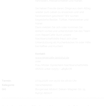
Fahrrädern, Messerschleifen und Nähen.
Sie haben Freude daran, Dinge aus dem Alltag
wieder zum Leben zu erwecken und sind
handwerklich geschickt? Wir suchen
begeisterte Bastler, Tüftler, Handwerker und
Näher.
Dann melden Sie sich oder kommen Sie
einfach vorbei und unterstützen Sie das Team
vom RepairCafe! Auch unsere
Nachbarschaftshilfe freut sich über
Unterstützung als Kuchenbäcker/in oder Hilfe
bei Kaffee und Kuchen!
Kontakt:
www.repaircafe-landshut.de
oder
Frau Möller (Sprecherin Nachbarschaftshilfe
ANNA) unter 01573 – 4898278
Termin:
27.09.2026 von 15:00
bis 18:00 Uhr
Kategorie:
Verschiedenes
Ort:
Bürgersaal Altdorf, Dekan-Wagner-Str. 15,
84032 Altdorf