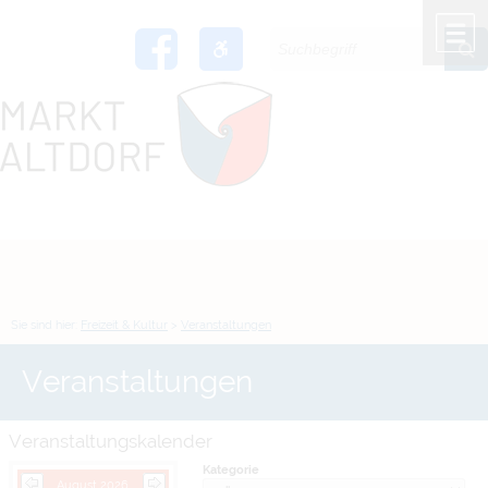
Zum Inhalt
,
zur Navigation
oder
zur Startseite
springen.
chließen
M
Sie sind hier:
Freizeit & Kultur
>
Veranstaltungen
Veranstaltungen
Veranstaltungskalender
Kategorie
August 2026