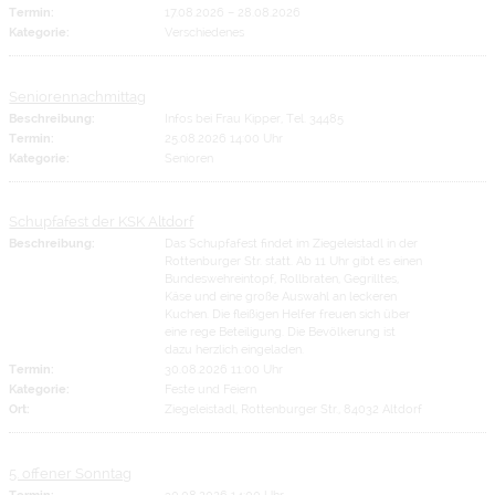
Termin:
17.08.2026
–
28.08.2026
Kategorie:
Verschiedenes
Seniorennachmittag
Beschreibung:
Infos bei Frau Kipper, Tel. 34485
Termin:
25.08.2026 14:00 Uhr
Kategorie:
Senioren
Schupfafest der KSK Altdorf
Beschreibung:
Das Schupfafest findet im Ziegeleistadl in der
Rottenburger Str. statt. Ab 11 Uhr gibt es einen
Bundeswehreintopf, Rollbraten, Gegrilltes,
Käse und eine große Auswahl an leckeren
Kuchen. Die fleißigen Helfer freuen sich über
eine rege Beteiligung. Die Bevölkerung ist
dazu herzlich eingeladen.
Termin:
30.08.2026 11:00 Uhr
Kategorie:
Feste und Feiern
Ort:
Ziegeleistadl, Rottenburger Str., 84032 Altdorf
5. offener Sonntag
Termin:
30.08.2026 14:00 Uhr