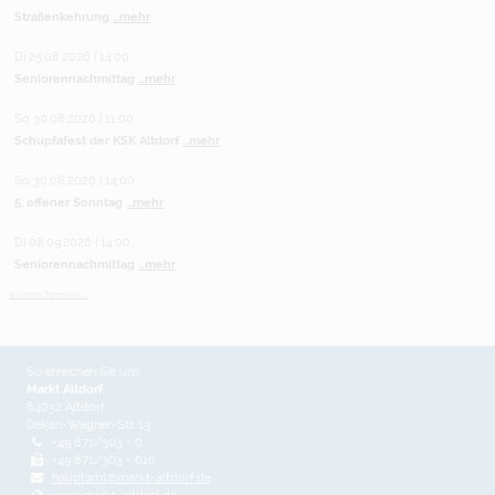
Straßenkehrung
...mehr
Di 25.08.2026 | 14:00
Seniorennachmittag
...mehr
So 30.08.2026 | 11:00
Schupfafest der KSK Altdorf
...mehr
So 30.08.2026 | 14:00
5. offener Sonntag
...mehr
Di 08.09.2026 | 14:00
Seniorennachmittag
...mehr
weitere Termine ...
So erreichen Sie uns
Markt Altdorf
84032 Altdorf
Dekan-Wagner-Str. 13
+49 871/303 - 0
+49 871/303 - 610
hauptamt@markt-altdorf.de