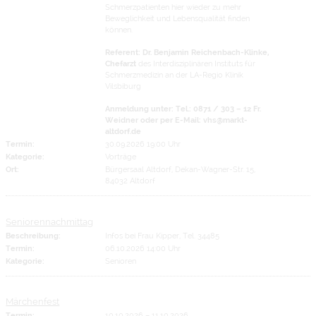
Schmerzpatienten hier wieder zu mehr
Beweglichkeit und Lebensqualität finden
können.
Referent: Dr. Benjamin Reichenbach-Klinke,
Chefarzt
des Interdisziplinären Instituts für
Schmerzmedizin an der LA-Regio Klinik
Vilsbiburg
Anmeldung unter: Tel.: 0871 / 303 – 12 Fr.
Weidner oder per E-Mail: vhs@markt-
altdorf.de
Termin:
30.09.2026 19:00 Uhr
Kategorie:
Vorträge
Ort:
Bürgersaal Altdorf, Dekan-Wagner-Str. 15,
84032 Altdorf
Seniorennachmittag
Beschreibung:
Infos bei Frau Kipper, Tel. 34485
Termin:
06.10.2026 14:00 Uhr
Kategorie:
Senioren
Märchenfest
Termin:
10.10.2026
–
11.10.2026