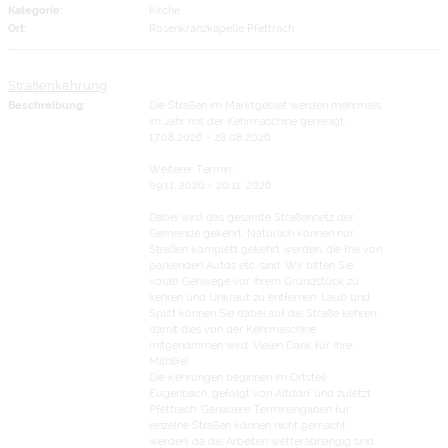
Kategorie:
Kirche
Ort:
Rosenkranzkapelle Pfettrach
Straßenkehrung
Beschreibung:
Die Straßen im Marktgebiet werden mehrmals
im Jahr mit der Kehrmaschine gereinigt.
17.08.2026 - 28.08.2026
Weiterer Termin:
09.11. 2026 - 20.11. 2026
Dabei wird das gesamte Straßennetz der
Gemeinde gekehrt. Natürlich können nur
Straßen komplett gekehrt werden, die frei von
parkenden Autos etc. sind. Wir bitten Sie,
vorab Gehwege vor ihrem Grundstück zu
kehren und Unkraut zu entfernen. Laub und
Splitt können Sie dabei auf die Straße kehren,
damit dies von der Kehrmaschine
mitgenommen wird. Vielen Dank für Ihre
Mithilfe!
Die Kehrungen beginnen im Ortsteil
Eugenbach, gefolgt von Altdorf und zuletzt
Pfettrach. Genauere Terminangaben für
einzelne Straßen können nicht gemacht
werden, da die Arbeiten wetterabhängig sind.