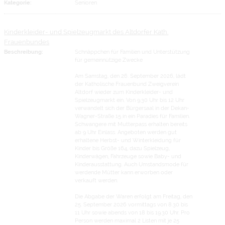
Kategorie:
Senioren
Kinderkleider- und Spielzeugmarkt des Altdorfer Kath.
Frauenbundes
Beschreibung:
Schnäppchen für Familien und Unterstützung
für gemeinnützige Zwecke
Am Samstag, den 26. September 2026, lädt
der Katholische Frauenbund Zweigverein
Altdorf wieder zum Kinderkleider- und
Spielzeugmarkt ein. Von 9.30 Uhr bis 12 Uhr
verwandelt sich der Bürgersaal in der Dekan-
Wagner-Straße 15 in ein Paradies für Familien.
Schwangere mit Mutterpass erhalten bereits
ab 9 Uhr Einlass. Angeboten werden gut
erhaltene Herbst- und Winterkleidung für
Kinder bis Größe 164, dazu Spielzeug,
Kinderwägen, Fahrzeuge sowie Baby- und
Kinderausstattung. Auch Umstandsmode für
werdende Mütter kann erworben oder
verkauft werden.
Die Abgabe der Waren erfolgt am Freitag, den
25. September 2026 vormittags von 8.30 bis
11 Uhr sowie abends von 18 bis 19.30 Uhr. Pro
Person werden maximal 2 Listen mit je 25