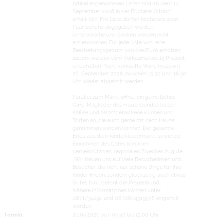
Artikel angenommen. Listen sind ab dem 14.
September 2026 in der Bücherei Altdorf
erhält-lich. Pro Liste dürfen höchstens zwei
Paar Schuhe abgegeben werden,
Unterwäsche und Socken werden nicht
angenommen. Für jede Liste wird eine
Bearbeitungsgebühr von drei Euro erhoben,
zudem werden vom Verkaufserlös 15 Prozent
einbehalten. Nicht verkaufte Ware muss am
26. September 2026 zwischen 15.30 und 16.30
Uhr wieder abgeholt werden.
Parallel zum Markt öffnet ein gemütliches
Café. Mitglieder des Frauenbundes bieten
Kaffee und selbstgebackene Kuchen und
Torten an, die auch gerne mit nach Hause
genommen werden können. Der gesamte
Erlös aus dem Kinderkleidermarkt sowie die
Einnahmen des Cafés kommen
gemeinnützigen, regionalen Zwecken zugute.
„Wir freuen uns auf viele Besucherinnen und
Besucher, die nicht nur schöne Dinge für ihre
Kinder finden, sondern gleichzeitig auch etwas
Gutes tun“, betont der Frauenbund.
Nähere Informationen können unter
0871/34491 und 08708/4319976 eingeholt
werden.
Termin:
26.09.2026 von 09:30
bis 12:00 Uhr