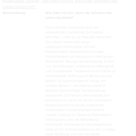
Kostenloser Vortrag: "Was kann ich tun, wenn der Schmerz das
Leben bestimmt?"
Beschreibung:
Was kann ich tun, wenn der Schmerz das
Leben bestimmt?
Etwa 17% aller Deutschen sind von
andauernden, chronischen Schmerzen
betroffen - mehr als 12 Millionen Menschen.
Die meisten haben eine lange
Leidensgeschichte hinter sich mit
Medikamenten, Spritzenbehandlungen,
Physiotherapie und häufig auch mehrfachen
Operationen. Bewegungsvermeidung, Schon-
und Fehlhaltungen, zunehmende Hilflosigkeit
und frustrierende Therapieversuche führen zu
schwindender Hoffnung auf Besserung und
letztlich zu Auswirkungen im Alltag und
sozialen Bereich – die Lebensqualität ist
deutlich beeinträchtigt. Die Behandlung
chronischer Schmerzen unterscheidet sich
gravierend von jener bei akuten Schmerzen:
Besserung kann durch die sogenannte
multimodale Schmerztherapie erreicht
werden. Chefarzt Dr. Benjamin Reichenbach-
Klinke spricht über die Behandlung
chronischer Schmerzen im Interdisziplinären
Zentrum für Schmerzmedizin an der LA-Regio
Klinik Vilsbiburg und wie chronische