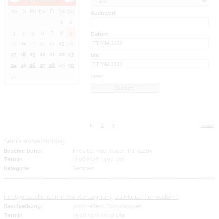
Mo
Di
Mi
Do
Fr
Sa
So
Suchwort
1
2
3
4
5
6
7
8
9
Datum
10
11
12
13
14
15
16
17
18
19
20
21
22
23
bis:
24
25
26
27
28
29
30
31
reset
1
2
3
weiter
Seniorennachmittag
Beschreibung:
Infos bei Frau Kipper, Tel. 34485
Termin:
11.08.2026 14:00 Uhr
Kategorie:
Senioren
Festgottesdienst mit Kräutersegnung zu Mariä Himmelfahrt
Beschreibung:
anschließend Frühschoppen
Termin:
15.08.2026 10:30 Uhr