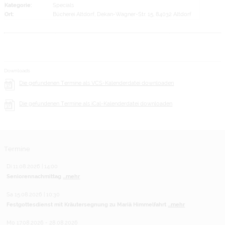
Kategorie:
Specials
Ort:
Bücherei Altdorf, Dekan-Wagner-Str. 15, 84032 Altdorf
Downloads
Die gefundenen Termine als VCS-Kalenderdatei downloaden
Die gefundenen Termine als iCal-Kalenderdatei downloaden
Termine
Di 11.08.2026 | 14:00
Seniorennachmittag
...mehr
Sa 15.08.2026 | 10:30
Festgottesdienst mit Kräutersegnung zu Mariä Himmelfahrt
...mehr
Mo 17.08.2026 - 28.08.2026