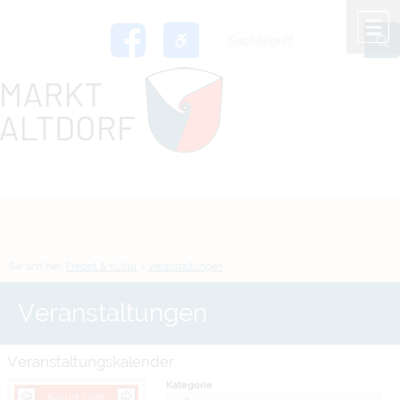
Zum Inhalt
,
zur Navigation
oder
zur Startseite
springen.
chließen
M
Sie sind hier:
Freizeit & Kultur
>
Veranstaltungen
Veranstaltungen
Veranstaltungskalender
Kategorie
August 2026