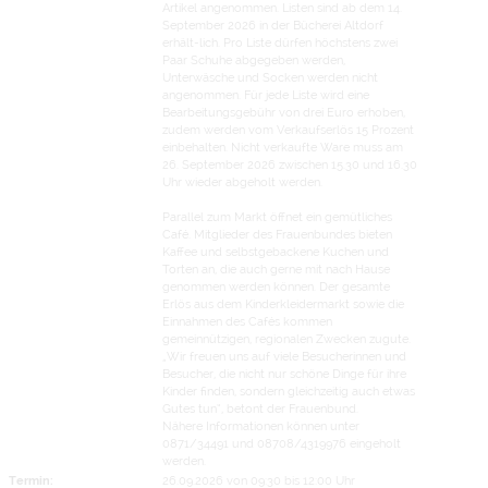
Artikel angenommen. Listen sind ab dem 14.
September 2026 in der Bücherei Altdorf
erhält-lich. Pro Liste dürfen höchstens zwei
Paar Schuhe abgegeben werden,
Unterwäsche und Socken werden nicht
angenommen. Für jede Liste wird eine
Bearbeitungsgebühr von drei Euro erhoben,
zudem werden vom Verkaufserlös 15 Prozent
einbehalten. Nicht verkaufte Ware muss am
26. September 2026 zwischen 15.30 und 16.30
Uhr wieder abgeholt werden.
Parallel zum Markt öffnet ein gemütliches
Café. Mitglieder des Frauenbundes bieten
Kaffee und selbstgebackene Kuchen und
Torten an, die auch gerne mit nach Hause
genommen werden können. Der gesamte
Erlös aus dem Kinderkleidermarkt sowie die
Einnahmen des Cafés kommen
gemeinnützigen, regionalen Zwecken zugute.
„Wir freuen uns auf viele Besucherinnen und
Besucher, die nicht nur schöne Dinge für ihre
Kinder finden, sondern gleichzeitig auch etwas
Gutes tun“, betont der Frauenbund.
Nähere Informationen können unter
0871/34491 und 08708/4319976 eingeholt
werden.
Termin:
26.09.2026 von 09:30
bis 12:00 Uhr