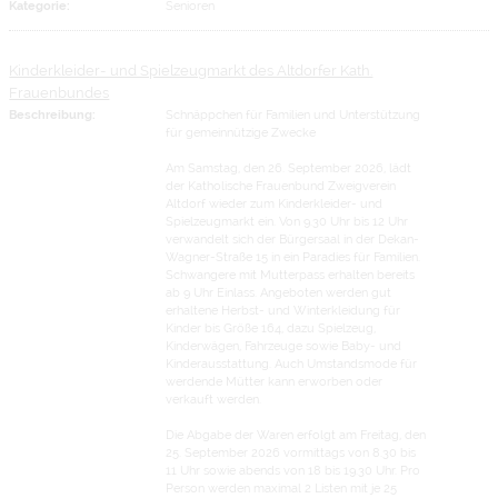
Kategorie:
Senioren
Kinderkleider- und Spielzeugmarkt des Altdorfer Kath.
Frauenbundes
Beschreibung:
Schnäppchen für Familien und Unterstützung
für gemeinnützige Zwecke
Am Samstag, den 26. September 2026, lädt
der Katholische Frauenbund Zweigverein
Altdorf wieder zum Kinderkleider- und
Spielzeugmarkt ein. Von 9.30 Uhr bis 12 Uhr
verwandelt sich der Bürgersaal in der Dekan-
Wagner-Straße 15 in ein Paradies für Familien.
Schwangere mit Mutterpass erhalten bereits
ab 9 Uhr Einlass. Angeboten werden gut
erhaltene Herbst- und Winterkleidung für
Kinder bis Größe 164, dazu Spielzeug,
Kinderwägen, Fahrzeuge sowie Baby- und
Kinderausstattung. Auch Umstandsmode für
werdende Mütter kann erworben oder
verkauft werden.
Die Abgabe der Waren erfolgt am Freitag, den
25. September 2026 vormittags von 8.30 bis
11 Uhr sowie abends von 18 bis 19.30 Uhr. Pro
Person werden maximal 2 Listen mit je 25