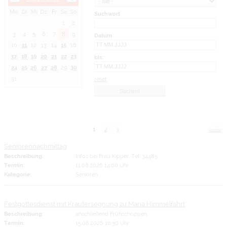
Mo
Di
Mi
Do
Fr
Sa
So
Suchwort
1
2
3
4
5
6
7
8
9
Datum
10
11
12
13
14
15
16
17
18
19
20
21
22
23
bis:
24
25
26
27
28
29
30
31
reset
1
2
3
weiter
Seniorennachmittag
Beschreibung:
Infos bei Frau Kipper, Tel. 34485
Termin:
11.08.2026 14:00 Uhr
Kategorie:
Senioren
Festgottesdienst mit Kräutersegnung zu Mariä Himmelfahrt
Beschreibung:
anschließend Frühschoppen
Termin:
15.08.2026 10:30 Uhr