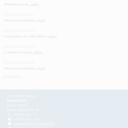
Straßenkehrung
...mehr
Di 25.08.2026 | 14:00
Seniorennachmittag
...mehr
So 30.08.2026 | 11:00
Schupfafest der KSK Altdorf
...mehr
So 30.08.2026 | 14:00
5. offener Sonntag
...mehr
Di 08.09.2026 | 14:00
Seniorennachmittag
...mehr
weitere Termine ...
So erreichen Sie uns
Markt Altdorf
84032 Altdorf
Dekan-Wagner-Str. 13
+49 871/303 - 0
+49 871/303 - 610
hauptamt@markt-altdorf.de