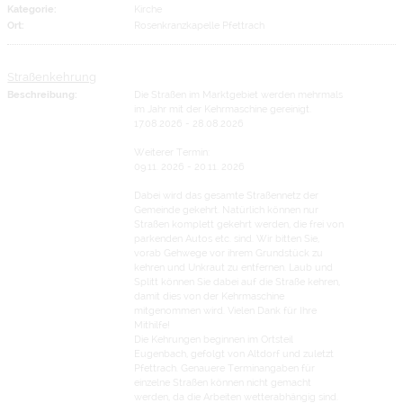
Kategorie:
Kirche
Ort:
Rosenkranzkapelle Pfettrach
Straßenkehrung
Beschreibung:
Die Straßen im Marktgebiet werden mehrmals
im Jahr mit der Kehrmaschine gereinigt.
17.08.2026 - 28.08.2026
Weiterer Termin:
09.11. 2026 - 20.11. 2026
Dabei wird das gesamte Straßennetz der
Gemeinde gekehrt. Natürlich können nur
Straßen komplett gekehrt werden, die frei von
parkenden Autos etc. sind. Wir bitten Sie,
vorab Gehwege vor ihrem Grundstück zu
kehren und Unkraut zu entfernen. Laub und
Splitt können Sie dabei auf die Straße kehren,
damit dies von der Kehrmaschine
mitgenommen wird. Vielen Dank für Ihre
Mithilfe!
Die Kehrungen beginnen im Ortsteil
Eugenbach, gefolgt von Altdorf und zuletzt
Pfettrach. Genauere Terminangaben für
einzelne Straßen können nicht gemacht
werden, da die Arbeiten wetterabhängig sind.