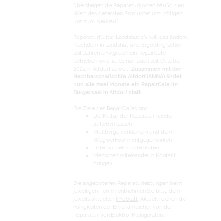
übersteigen die Reparaturkosten häufig den
Wert des gesamten Produktes und nötigen
uns zum Neukauf.
ReparaturKultur Landshut e.V. will das ändern.
Nachdem in Landshut und Ergolding schon
seit Jahren erfolgreich ein RepairCafe
betrieben wird, ist es nun auch seit Oktober
2024 in Altdorf soweit!
Zusammen mit der
Nachbarschaftshilfe Altdorf (ANNA) findet
nun alle zwei Monate ein RepairCafe im
Bürgersaal in Altdorf statt.
Die Ziele des RepairCafes sind:
Die Kultur der Reparatur wieder
aufleben lassen
Müllberge verkleinern und dem
Wegwerfwahn entgegenwirken
Hilfe zur Selbsthilfe leisten
Menschen miteinander in Kontakt
bringen
Die angebotenen Reparaturleistungen beim
jeweiligen Termin entnehmen Sie bitte dem
jeweils aktuellen
Infoblatt
. Aktuell reichen die
Fähigkeiten der Ehrenamtlichen von der
Reparatur von Elektro-Kleingeräten,