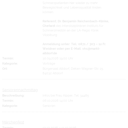
Schmerzpatienten hier wieder zu mehr
Beweglichkeit und Lebensqualität finden
können.
Referent: Dr. Benjamin Reichenbach-Klinke,
Chefarzt
des Interdisziplinären Instituts für
Schmerzmedizin an der LA-Regio Klinik
Vilsbiburg
Anmeldung unter: Tel.: 0871 / 303 – 12 Fr.
Weidner oder per E-Mail: vhs@markt-
altdorf.de
Termin:
30.09.2026 19:00 Uhr
Kategorie:
Vorträge
Ort:
Bürgersaal Altdorf, Dekan-Wagner-Str. 15,
84032 Altdorf
Seniorennachmittag
Beschreibung:
Infos bei Frau Kipper, Tel. 34485
Termin:
06.10.2026 14:00 Uhr
Kategorie:
Senioren
Märchenfest
Termin:
10.10.2026
–
11.10.2026