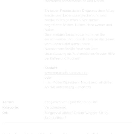
Fahrrädern, Messerschleifen und Nähen.
Sie haben Freude daran, Dinge aus dem Alltag
wieder zum Leben zu erwecken und sind
handwerklich geschickt? Wir suchen
begeisterte Bastler, Tüftler, Handwerker und
Näher.
Dann melden Sie sich oder kommen Sie
einfach vorbei und unterstützen Sie das Team
vom RepairCafe! Auch unsere
Nachbarschaftshilfe freut sich über
Unterstützung als Kuchenbäcker/in oder Hilfe
bei Kaffee und Kuchen!
Kontakt:
www.repaircafe-landshut.de
oder
Frau Möller (Sprecherin Nachbarschaftshilfe
ANNA) unter 01573 – 4898278
Termin:
27.09.2026 von 15:00
bis 18:00 Uhr
Kategorie:
Verschiedenes
Ort:
Bürgersaal Altdorf, Dekan-Wagner-Str. 15,
84032 Altdorf