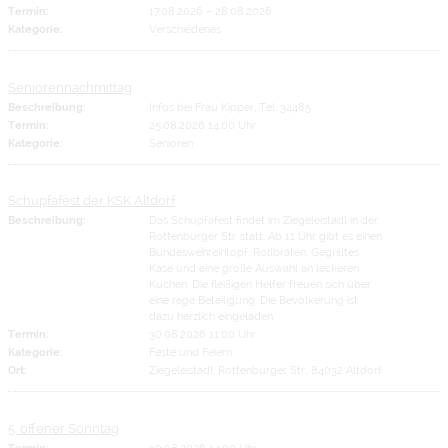
Termin:
17.08.2026
–
28.08.2026
Kategorie:
Verschiedenes
Seniorennachmittag
Beschreibung:
Infos bei Frau Kipper, Tel. 34485
Termin:
25.08.2026 14:00 Uhr
Kategorie:
Senioren
Schupfafest der KSK Altdorf
Beschreibung:
Das Schupfafest findet im Ziegeleistadl in der
Rottenburger Str. statt. Ab 11 Uhr gibt es einen
Bundeswehreintopf, Rollbraten, Gegrilltes,
Käse und eine große Auswahl an leckeren
Kuchen. Die fleißigen Helfer freuen sich über
eine rege Beteiligung. Die Bevölkerung ist
dazu herzlich eingeladen.
Termin:
30.08.2026 11:00 Uhr
Kategorie:
Feste und Feiern
Ort:
Ziegeleistadl, Rottenburger Str., 84032 Altdorf
5. offener Sonntag
Termin:
30.08.2026 14:00 Uhr