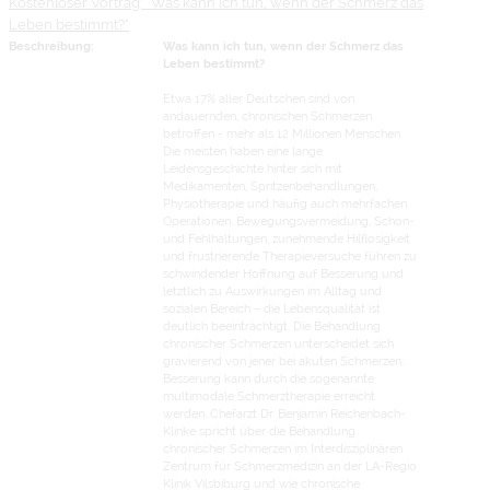
Kostenloser Vortrag: "Was kann ich tun, wenn der Schmerz das
Leben bestimmt?"
Beschreibung:
Was kann ich tun, wenn der Schmerz das
Leben bestimmt?
Etwa 17% aller Deutschen sind von
andauernden, chronischen Schmerzen
betroffen - mehr als 12 Millionen Menschen.
Die meisten haben eine lange
Leidensgeschichte hinter sich mit
Medikamenten, Spritzenbehandlungen,
Physiotherapie und häufig auch mehrfachen
Operationen. Bewegungsvermeidung, Schon-
und Fehlhaltungen, zunehmende Hilflosigkeit
und frustrierende Therapieversuche führen zu
schwindender Hoffnung auf Besserung und
letztlich zu Auswirkungen im Alltag und
sozialen Bereich – die Lebensqualität ist
deutlich beeinträchtigt. Die Behandlung
chronischer Schmerzen unterscheidet sich
gravierend von jener bei akuten Schmerzen:
Besserung kann durch die sogenannte
multimodale Schmerztherapie erreicht
werden. Chefarzt Dr. Benjamin Reichenbach-
Klinke spricht über die Behandlung
chronischer Schmerzen im Interdisziplinären
Zentrum für Schmerzmedizin an der LA-Regio
Klinik Vilsbiburg und wie chronische