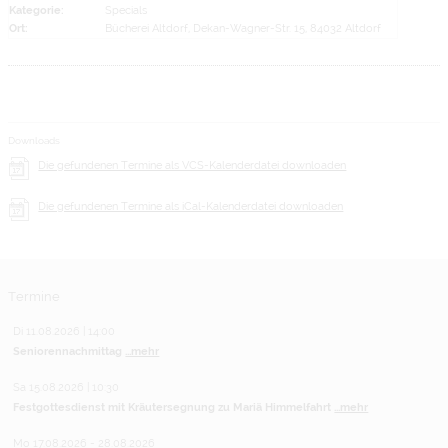
Kategorie:
Specials
Ort:
Bücherei Altdorf, Dekan-Wagner-Str. 15, 84032 Altdorf
Downloads
Die gefundenen Termine als VCS-Kalenderdatei downloaden
Die gefundenen Termine als iCal-Kalenderdatei downloaden
Termine
Di 11.08.2026 | 14:00
Seniorennachmittag
...mehr
Sa 15.08.2026 | 10:30
Festgottesdienst mit Kräutersegnung zu Mariä Himmelfahrt
...mehr
Mo 17.08.2026 - 28.08.2026