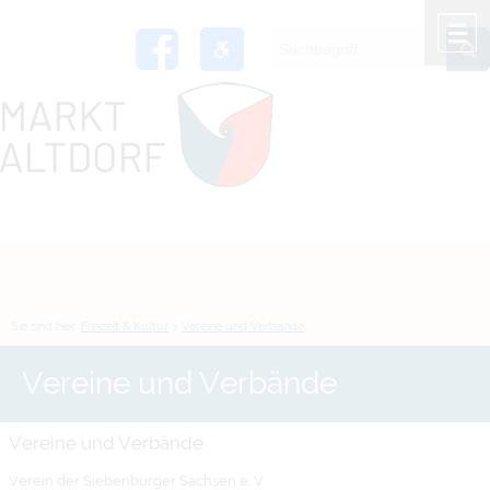
Zum Inhalt
,
zur Navigation
oder
zur Startseite
springen.
chließen
M
Sie sind hier:
Freizeit & Kultur
>
Vereine und Verbände
Vereine und Verbände
Vereine und Verbände
Verein der Siebenbürger Sachsen e. V.